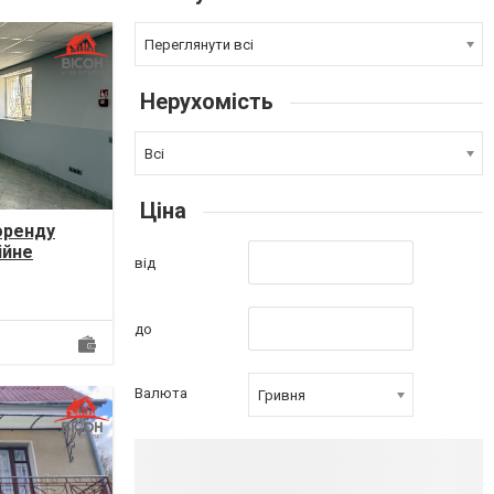
Переглянути всі
Нерухомість
Всі
Ціна
оренду
ійне
від
значення.
до
Валюта
Гривня