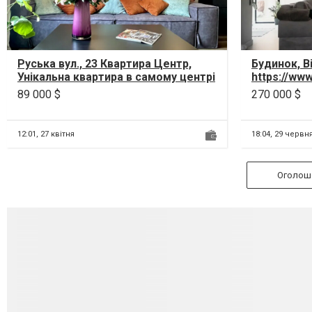
Руська вул., 23 Квартира Центр,
Будинок, В
Унікальна квартира в самому центрі
https://ww
Тернополя Пропоную на продаж
v=8pkyo91
89 000 $
270 000 $
вла...
сучасний т
12:01,
27 квітня
18:04,
29 червн
Оголоше