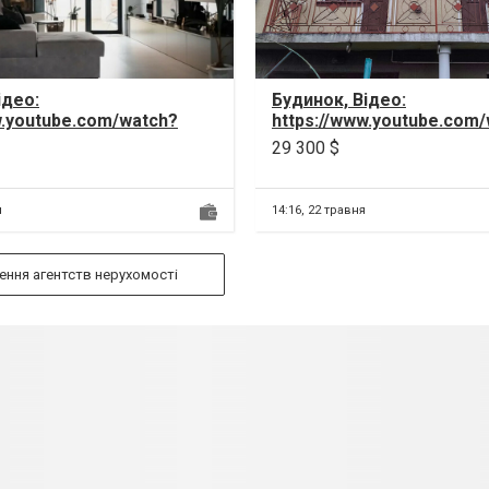
ідео:
Будинок, Відео:
w.youtube.com/watch?
https://www.youtube.com
swT4 Продається
v=u4zHP4g4TrI Пропонує
29 300 $
аунхаус у Тернопол...
продаж двоповерховий...
я
14:16,
22 травня
ння агентств нерухомості