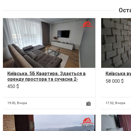
Ост
Київська, 5Б Квартира, Здається в
Київська в
оренду простора та сучасна 2-
58 000 $
кімнатна квартира у цегляному
450 $
утеплен...
19:05,
Вчора
17:52,
Вчора