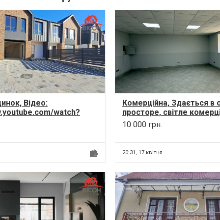
инок, Відео:
Комерційна, Здається в 
w.youtube.com/watch?
просторе, світле комерц
PMz0 Продаж будинку
приміщення вільного при
10 000 грн.
 ЖК Wes...
Локація:...
20:31,
17 квітня