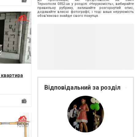
Тернополя
0352.ua
у розділі «Нерухомість», вибирайте
правильну рубрику, залишайте розгорнутий опис,
додавайте власні фотографії, і тоді ваша нерухомість
обов'язково знайде свого покупця.
 квартира
 будинок,
Відповідальний за розділ