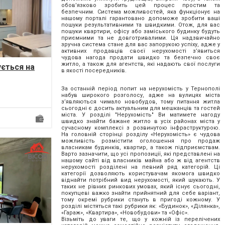
обов’язково зробить цей процес простим та
безпечним. Система можливостей, яка функціонує на
нашому порталі гарантовано допоможе зробити ваші
пошуки результативними та швидкими. Отож, для вас
пошуки квартири, офісу або заміського будинку будуть
приємними та не довготривалими. Ця надзвичайно
зручна система стане для вас запорукою успіху, адже у
активних продавців своєї нерухомості з’явиться
чудова нагода продати швидко та безпечно своє
житло, а також для агентств, які надають свої послуги
ється на
в якості посередників.
овому
За останній період попит на нерухомість у Тернополі
..
набув широкого розголосу, адже на вулицях міста
з’являються чимало новобудов, тому питання житла
сьогодні є досить актуальним для мешканців та гостей
міста. У розділі "Нерухомість" Ви матимете нагоду
швидко знайти бажане житло в усіх районах міста у
сучасному комплексі з розвинутою інфраструктурою.
На головній сторінці розділу «Нерухомість» є чудова
можливість розмістити оголошення про продаж
власникам будинків, квартир, а також підприємствам.
Варто зазначити, що усі пропозиції, які представлені на
нашому сайті від власників майна або ж від агентств
нерухомості розділені на певний ряд категорій. Ці
категорії дозволяють користувачам якомога швидко
віднайти потрібний вид нерухомості, який шукають. У
таких не рівних ринкових умовах, який існує сьогодні,
покупцеві важко знайти прийнятний для себе варіант,
тому окремі рубрики стануть в пригоді кожному. У
розділі містяться такі рубрики як: «Будинок», «Ділянка»,
«Гараж», «Квартира», «Новобудови» та «Офіс».
Візьміть до уваги те, що у кожній із перелічених