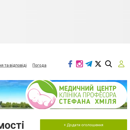
я та відповіді
Погода
мості
+ Додати оголошення