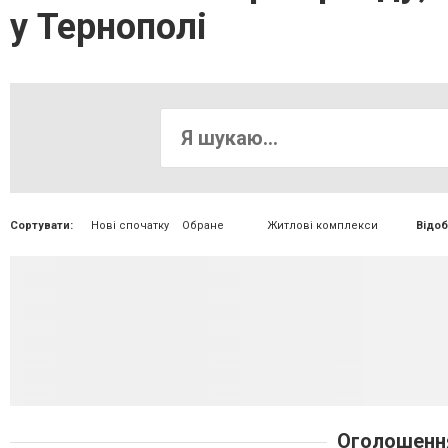
у Тернополі
Сортувати:
Нові спочатку
Обране
Житлові комплекси
Відоб
Оголошення