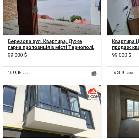
Березова вул. Квартира, Дуже
Квартира Ц
гарна пропозиція в місті Тернополі,
продаж ква
квартира з видом на озеро!
Тернополя
99 000 $
99 000 $
Панорама...
цегляному 
16:33,
Вчора
16:21,
Вчора