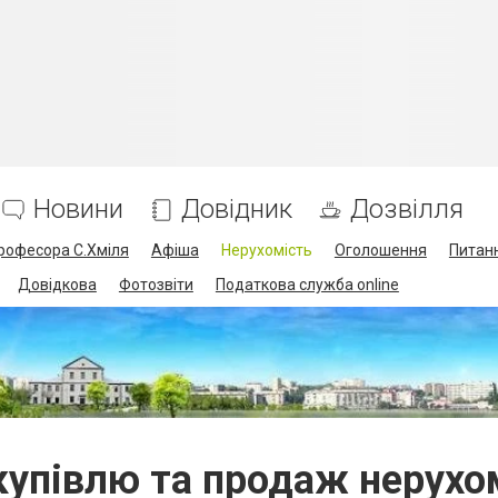
Новини
Довідник
Дозвілля
професора С.Хміля
Афіша
Нерухомість
Оголошення
Питанн
Довідкова
Фотозвіти
Податкова служба online
купівлю та продаж нерухо