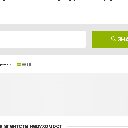
ЗН
ражати:
 агентств нерухомості