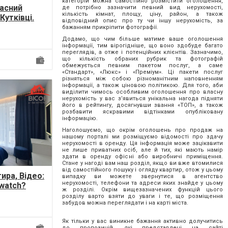
категорій можна самостійно розмістити оголошення,
часний
де потрібно зазначити певний вид нерухомості,
кількість кімнат, площу, ціну, район, а також
Кутківці.
відповідний опис про ту чи іншу нерухомість, за
бажанням прикріпити фотографії.
Додамо, що чим більше матиме ваше оголошення
інформації, тим вірогідніше, що воно здобуде багато
переглядів, а отже і потенційних клієнтів. Зазначимо,
що кількість обраних рубрик та фотографій
обмежується певним пакетом послуг, а саме
«Стандарт», «Люкс» і «Преміум». Ці пакети послуг
різняться між собою різноманітним наповненням
інформації, а також ціновою політикою. Для того, аби
виділити чимось особливим оголошення про власну
нерухомість у вас з’явиться унікальна нагода підняти
його в рейтингу, досягнувши звання «ТОП», а також
розбавити яскравими відтінками опубліковану
інформацію.
Наголошуємо, що окрім оголошень про продаж на
нашому порталі ми розміщуємо відомості про здачу
нерухомості в оренду. Ця інформація може зацікавити
не лише приватних осіб, але й тих, які мають намір
здати в оренду офісні або виробничі приміщення.
Стане у нагоді вам наш розділ, якщо ви вже втомилися
від самостійного пошуку і огляду квартир, отож у цьому
ира, Відео:
випадку ви можете звернутися в агентство
нерухомості, телефони та адреси яких знайде у цьому
/watch?
ж розділі. Окрім вищезазначених функцій цього
ім кварт...
розділу варто взяти до уваги і те, що розміщення
забудов можна переглядати і на карті міста.
Як тільки у вас виникне бажання активно долучитись
до пропозицій, які представлені на сайті