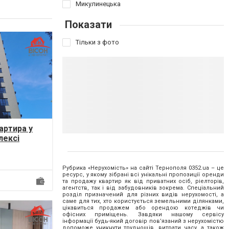
Микулинецька
Показати
Тільки з фото
артира у
лексі
 поверсі.
Рубрика «Нерухомість» на сайті Тернополя
0352.ua
– це
ресурс, у якому зібрані всі унікальні пропозиції оренди
та продажу квартир як від приватних осіб, ріелторів,
агентств, так і від забудовників зокрема. Спеціальний
розділ призначений для різних видів нерухомості, а
саме для тих, хто користується земельними ділянками,
цікавиться продажем або орендою котеджів чи
офісних приміщень. Завдяки нашому сервісу
інформації будь-який договір пов’язаний з нерухомістю
допоможе уникнути труднощів, витрати часу, а також