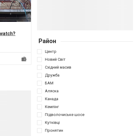
/watch?
мо вам на
Район
Центр
Новий Світ
Східний масив
Дружба
БАМ
Аляска
Канада
Кемпінг
Підволочиське шосе
Кутківці
Пронятин