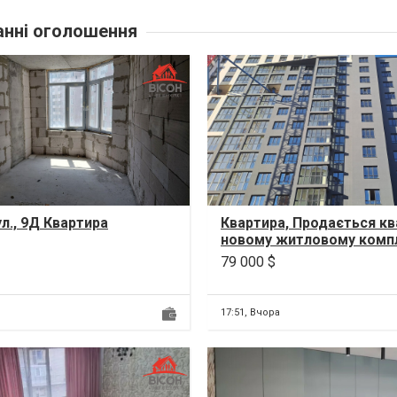
анні оголошення
ул., 9Д Квартира
Квартира, Продається кв
новому житловому комп
Atlanta Tower на шостому
79 000 $
Загальн...
17:51,
Вчора