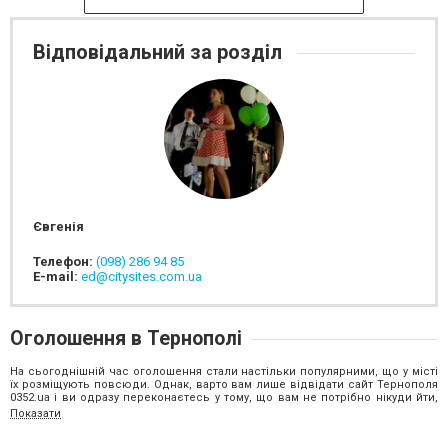
Відповідальний за розділ
Євгенія
Телефон:
(098) 286 94 85
E-mail:
ed@citysites.com.ua
Оголошення в Тернополі
На сьогоднішній час оголошення стали настільки популярними, що у місті
їх розміщують повсюди. Однак, варто вам лише відвідати сайт Тернополя
0352.ua і ви одразу переконаєтесь у тому, що вам не потрібно нікуди йти,
купувати газети, брошури або ж витрачати час на пошук інформації у мережі
Показати
Інтернет. Адже на нашому сайті у рубриці «Оголошення» ви матимете
чудову нагоду знайти свіжі оголошення про будь-які товари чи послуги на