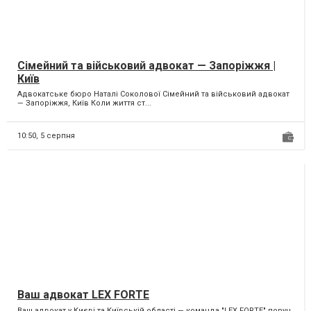
Сімейний та військовий адвокат — Запоріжжя |
Київ
Адвокатське бюро Наталі Соколової Сімейний та військовий адвокат
— Запоріжжя, Київ Коли життя ст...
10:50,
5 серпня
Ваш адвокат LEX FORTE
Ваш адвокат у Києві та Київській області — команда "LEX FORTE" поруч,