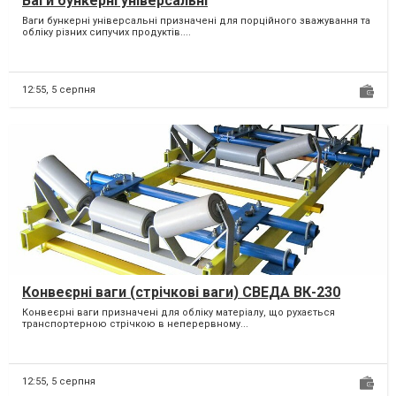
Ваги бункерні універсальні
Ваги бункерні універсальні призначені для порційного зважування та
обліку різних сипучих продуктів....
12:55,
5 серпня
Конвеєрні ваги (стрічкові ваги) СВЕДА ВК-230
Конвеєрні ваги призначені для обліку матеріалу, що рухається
транспортерною стрічкою в неперервному...
12:55,
5 серпня