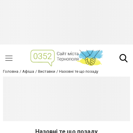
Головна
Афіша
Виставки
Назовні те що позаду
Назовні те що позаду