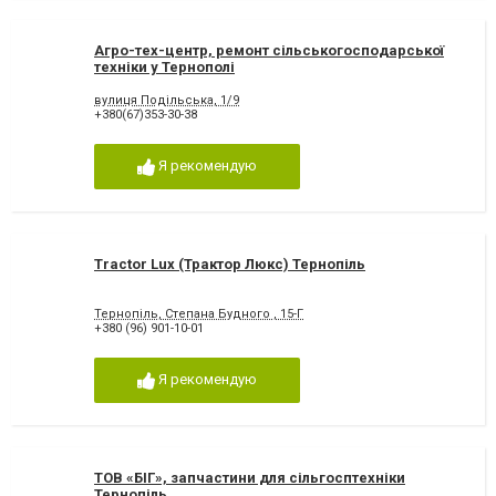
Агро-тех-центр, ремонт сільськогосподарської
техніки у Тернополі
вулиця Подільська, 1/9
+380(67)353-30-38
Я рекомендую
Tractor Lux (Трактор Люкс) Тернопіль
Тернопіль, Степана Будного , 15-Г
+380 (96) 901-10-01
Я рекомендую
ТОВ «БІГ», запчастини для сільгосптехніки
Тернопіль