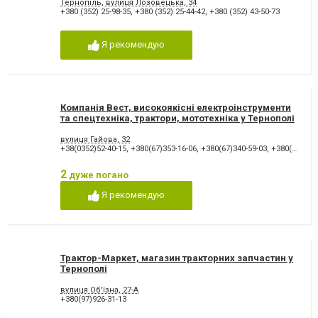
Тернопіль, вулиця Лозовецька, 34
+380 (352) 25-98-35
,
+380 (352) 25-44-42
,
+380 (352) 43-50-73
Я рекомендую
Компанія Вест, високоякісні електроінструменти
та спецтехніка, трактори, мототехніка у Тернополі
вулиця Гайова, 32
+38(0352)52-40-15
,
+380(67)353-16-06
,
+380(67)340-59-03
,
+380(97)842-06-17
2
дуже погано
Я рекомендую
Трактор-Маркет, магазин тракторних запчастин у
Тернополі
вулиця Об'їзна, 27-А
+380(97)926-31-13