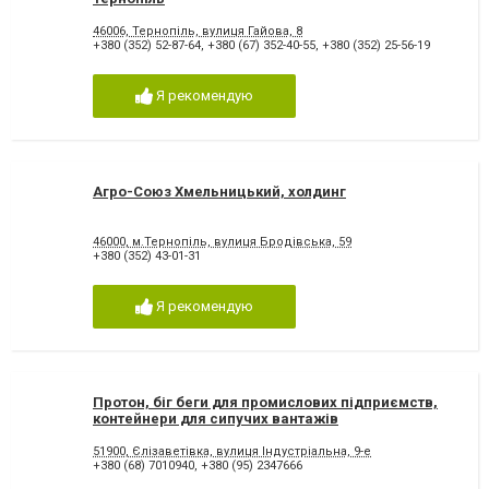
46006, Тернопіль, вулиця Гайова, 8
+380 (352) 52-87-64
,
+380 (67) 352-40-55
,
+380 (352) 25-56-19
Я рекомендую
Агро-Союз Хмельницький, холдинг
46000, м.Тернопіль, вулиця Бродівська, 59
+380 (352) 43-01-31
Я рекомендую
Протон, біг беги для промислових підприємств,
контейнери для сипучих вантажів
51900, Єлізаветівка, вулиця Індустріальна, 9-е
+380 (68) 7010940
,
+380 (95) 2347666