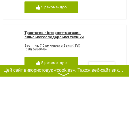
Я рекомендую
Трактоrec - інтернет-магазин
сільськогосподарської техніки
Застінка, (10 км через с.Великі Гаї)
(098) 598-94-84
Я рекомендую
Фільтри
Цей сайт використовує «cookies». Також веб-сайт використовує інтернет-сервіс для збору технічних даних стосовно відвідувачів з метою отримання маркетингової та статистичної інформації. Умови обробки даних відвідувачів сайту див.
〉
Реклама на сайті
Франшиза "CitySites"