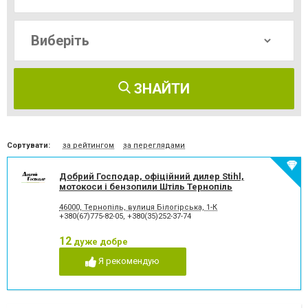
ЗНАЙТИ
Сортувати:
за рейтингом
за переглядами
Добрий Господар, офіційний дилер Stihl,
мотокоси і бензопили Штіль Тернопіль
46000, Тернопіль, вулиця Білогірська, 1-К
+380(67)775-82-05
,
+380(35)252-37-74
12
дуже добре
Я рекомендую