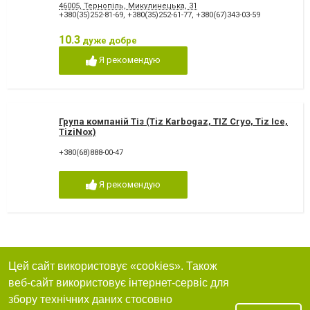
46005, Тернопіль, Микулинецька, 31
+380(35)252-81-69
,
+380(35)252-61-77
,
+380(67)343-03-59
10.3
дуже добре
Я рекомендую
Група компаній Тіз (Tiz Karbogaz, TIZ Cryo, Tiz Ice,
TiziNox)
+380(68)888-00-47
Я рекомендую
Цей сайт використовує «cookies». Також
веб-сайт використовує інтернет-сервіс для
збору технічних даних стосовно