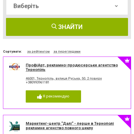
ЗНАЙТИ
Сортувати:
за рейтингом
за переглядами
ПрофіАрт, рекламно-продюсерське агентство
Тернопіль
46001, Тернопіль, вулиця Руська, 50, 2 поверх
+380993961181
Я рекомендую
Маркетинг-центр "Далі" - перше в Тернополі
рекламне агенство повного циклу