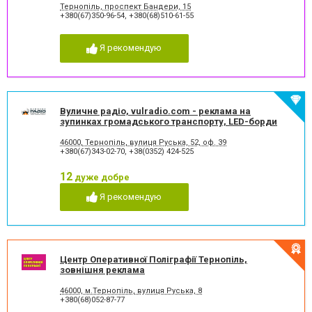
Тернопіль, проспект Бандери, 15
+380(67)350-96-54
,
+380(68)510-61-55
Я рекомендую
Вуличне радіо, vulradio.com - реклама на
зупинках громадського транспорту, LED-борди
46000, Тернопіль, вулиця Руська, 52, оф. 39
+380(67)343-02-70
,
+38(0352) 424-525
12
дуже добре
Я рекомендую
Центр Оперативної Поліграфії Тернопіль,
зовнішня реклама
46000, м.Тернопіль, вулиця Руська, 8
+380(68)052-87-77