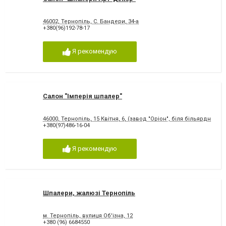
46002, Тернопiль, С. Бандери, 34-а
+380(96)192-78-17
Я рекомендую
Салон "Імперія шпалер"
46000, Тернопiль, 15 Квітня, 6, (завод "Оріон", біля більярдного к
+380(97)486-16-04
Я рекомендую
Шпалери, жалюзі Тернопіль
м. Тернопіль, вулиця Об'iзна, 12
+380 (96) 6684550