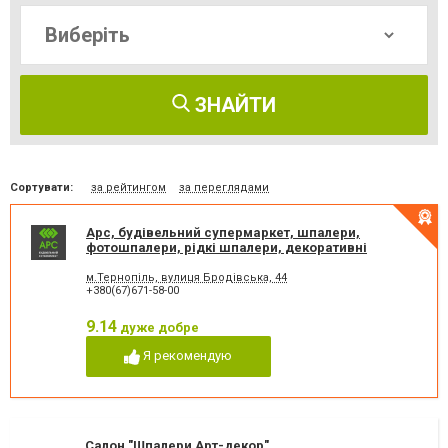
ЗНАЙТИ
Сортувати:
за рейтингом
за переглядами
Арс, будівельний супермаркет, шпалери,
фотошпалери, рідкі шпалери, декоративні
штукатурки
м.Тернопіль, вулиця Бродівська, 44
+380(67)671-58-00
9.14
дуже добре
Я рекомендую
Салон "Шпалери Арт-декор"