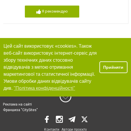
Я рекомендую
Цей сайт використовує «cookies». Також
веб-сайт використовує інтернет-сервіс для
збору технічних даних стосовно
відвідувачів з метою отримання
Прийняти
маркетингової та статистичної інформації.
Умови обробки даних відвідувачів сайту
див.
"Політика конфіденційності"
Реклама на сайті
Франшиза "CitySites"
Контакти
Автори проєкту