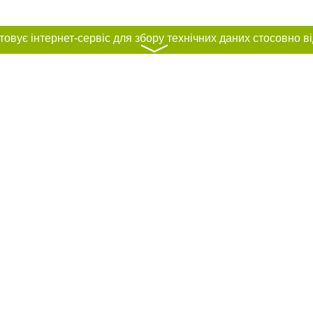
〉
нас :
 проєкту
ування матеріалів без отримання попередньої згоди 0352.ua за умови розміщ
силання на 0352.ua - Сайт міста Тернополя. Для інтернет-видань обов'язков
го для пошукових систем гіперпосилання на цитовані статті не нижче другого
рела. Порушення виняткових прав переслідується Законом.
ками "Новини компаній", "Промо", "Партнерський матеріал", "Партнерський спе
", "Пресреліз", "PR", "Офіційно", "Політична реклама" публікуються на правах 