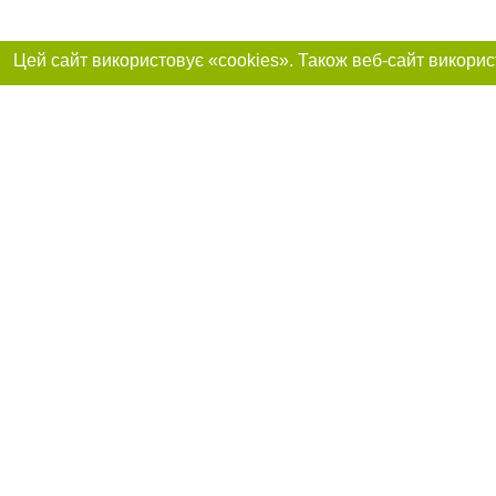
Приєднуйтесь до 
Реклама на сайті
Франшиза "CitySites"
Контакти
Автори
info@0352.ua
Допускається цит
обов'язкового по
прямого, відкрито
або в якості дже
Матеріали з плаш
"Політичні новини