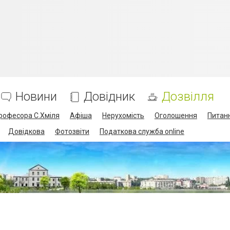
Новини
Довідник
Дозвілля
професора С.Хміля
Афіша
Нерухомість
Оголошення
Питанн
Довідкова
Фотозвіти
Податкова служба online