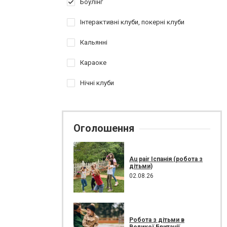
Боулінг
Інтерактивні клуби, покерні клуби
Кальянні
Караоке
Нічні клуби
Оголошення
Au pair Іспанія (робота з
дітьми)
02.08.26
Робота з дітьми в
Великої Британії