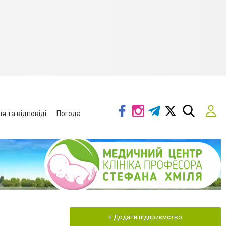
я та відповіді
Погода
+ Додати підприємство