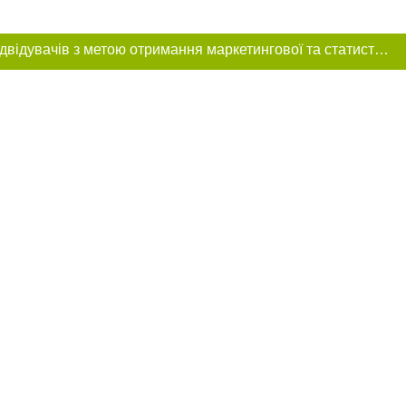
Цей сайт використовує «cookies». Також веб-сайт використовує інтернет-сервіс для збору технічних даних стосовно відвідувачів з метою отримання маркетингової та статистичної інформації. Умови обробки даних відвідувачів сайту див.
ення в тексті
е розміщення
 абзацу в тексті
цпроєкт",
реклами.