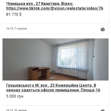
Чумацька вул., 27 Квартира, Відео:
https://www.tiktok.com/@vison.realestate/video/76
6488129815821031...
81 770 $
16:15,
7 серпня
Грушевського М. вул., 23 Комерційна Центр, В
оренду здається офісне приміщення. Площа-16
кв.м. Кабін...
5 000 грн.
16:15,
31 липня