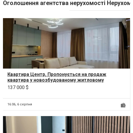
Оголошення агентства нерухомості Нерухоміс
Квартира Центр, Пропонується на продаж
квартира у новозбудованому житловому
комплексі по вулиці Торг...
137 000 $
16:06,
6 серпня