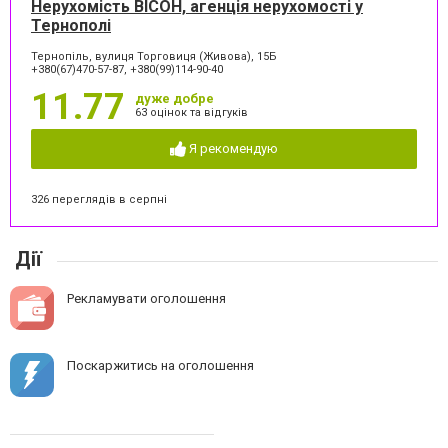
Нерухомість ВІСОН, агенція нерухомості у
Тернополі
Тернопіль, вулиця Торговиця (Живова), 15Б
+380(67)470-57-87, +380(99)114-90-40
11.77
дуже добре
63 оцінок та відгуків
Я рекомендую
326 переглядів в серпні
Дії
Рекламувати оголошення
Поскаржитись на оголошення