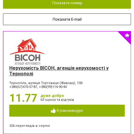
Показати номер
Показати E-mail
Нерухомість ВІСОН, агенція нерухомості у
Тернополі
Тернопіль, вулиця Торговиця (Живова), 15Б
+380(67)470-57-87, +380(99)114-90-40
11.77
дуже добре
63 оцінок та відгуків
Я рекомендую
326 переглядів в серпні