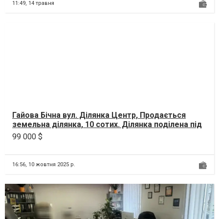
11:49,
14 травня
Гайова Бічна вул. Ділянка Центр, Продається
земельна ділянка, 10 сотих. Ділянка поділена під
будівни...
99 000 $
16:56,
10 жовтня 2025 р.