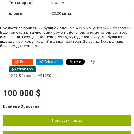
Тип операції
Продам
площа
400.00 кв. м.
Продається приватний будинок площею 400 м.кв. у Великій Березовиці.
Будинок сирий, під чистовий ремонт. Встановлено металопластикові
вікна, залиті сходи, зроблено розводку під електрику. До будинку
підведені всі комунікації. Є велика територія 20 сотих. Тиха вулиця,
близько до Тернополя.
Reddit
Telegram
Viber
WhatsApp
12:29, 5 березня, №310207
100 000 $
Бранець Христина
Показати номер