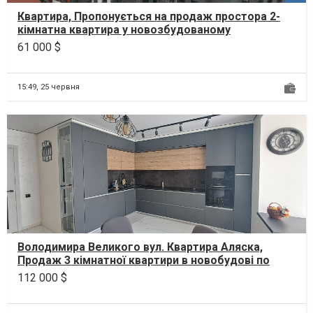
Квартира, Пропонується на продаж простора 2-
кімнатна квартира у новозбудованому
житловому комплексі...
61 000 $
15:49,
25 червня
Володимира Великого вул. Квартира Аляска,
Продаж 3 кімнатної квартири в новобудові по
вулиці Володим...
112 000 $