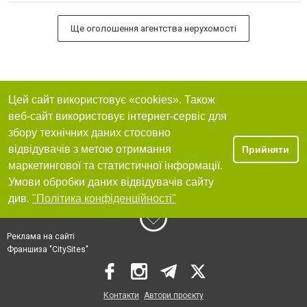
Ще оголошення агентства нерухомості
Цей сайт використовує «cookies». Також
веб-сайт використовує інтернет-сервіс для
збору технічних даних стосовно
відвідувачів з метою отримання
Прийняти
маркетингової та статистичної інформації.
Умови обробки даних відвідувачів сайту
див.
"Політика конфіденційності"
Реклама на сайті
Франшиза "CitySites"
Контакти
Автори проєкту