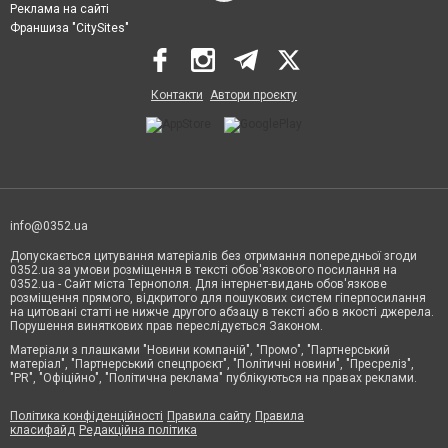
Реклама на сайті
Франшиза "CitySites"
Контакти
Автори проєкту
info@0352.ua
Допускається цитування матеріалів без отримання попередньої згоди
0352.ua за умови розміщення в тексті обов'язкового посилання на
0352.ua - Сайт міста Тернополя. Для інтернет-видань обов'язкове
розміщення прямого, відкритого для пошукових систем гіперпосилання
на цитовані статті не нижче другого абзацу в тексті або в якості джерела.
Порушення виняткових прав переслідується Законом.
Матеріали з плашками "Новини компаній", "Промо", "Партнерський
матеріал", "Партнерський спецпроєкт", "Політичні новини", "Пресреліз",
"PR", "Офіційно", "Політична реклама" публікуються на правах реклами.
Політика конфіденційності
Правила сайту
Правила
класифайд
Редакційна політика