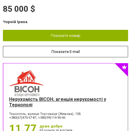
85 000 $
Чорній Ірина
Показати номер
Показати E-mail
Нерухомість ВІСОН, агенція нерухомості у
Тернополі
Тернопіль, вулиця Торговиця (Живова), 15Б
+380(67)470-57-87, +380(99)114-90-40
11.77
дуже добре
63 оцінок та відгуків