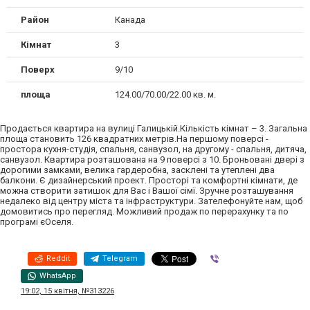
Район
Канада
Кімнат
3
Поверх
9/10
площа
124.00/70.00/22.00 кв. м.
Продається квартира на вулиці Галицькій.Кількість кімнат – 3. Загальна
площа становить 126 квадратних метрів.На першому поверсі -
простора кухня-студія, спальня, санвузол, на другому - спальня, дитяча,
санвузол. Квартира розташована на 9 поверсі з 10. Броньовані двері з
дорогими замками, велика гардеробна, засклені та утеплені два
балкони. Є дизайнерський проект. Просторі та комфортні кімнати, де
можна створити затишок для Вас і Вашої сімї. Зручне розташування
недалеко від центру міста та інфраструктури. Зателефонуйте нам, щоб
домовитись про перегляд. Можливий продаж по перерахунку та по
програмі єОселя.
Reddit
Telegram
Viber
WhatsApp
19:02, 15 квітня, №313226