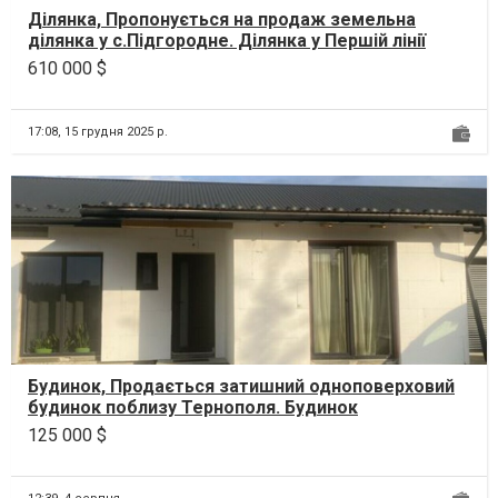
Ділянка, Пропонується на продаж земельна
ділянка у с.Підгородне. Ділянка у Першій лінії
дороги М-3...
610 000 $
17:08,
15 грудня 2025 р.
Будинок, Продається затишний одноповерховий
будинок поблизу Тернополя. Будинок
новозбудований, пло...
125 000 $