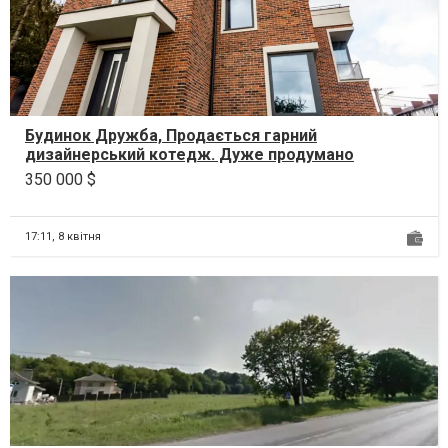
Будинок Дружба, Продається гарний
дизайнерський котедж. Дуже продумано
запроектований, з гаражем на...
350 000 $
17:11,
8 квітня