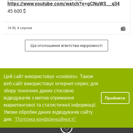
https://www.youtube.com/watch?v=gCNuWS__q34
Продаж від передставник...
45 600 $
14:35,
4 серпня
Ще оголошення агентства нерухомості
Цей сайт використовує «cookies». Також
веб-сайт використовує інтернет-сервіс для
збору технічних даних стосовно
відвідувачів з метою отримання
Прийняти
маркетингової та статистичної інформації.
Умови обробки даних відвідувачів сайту
див.
"Політика конфіденційності"