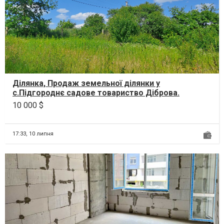
Ділянка, Продаж земельної ділянки у
с.Підгороднє садове товариство Діброва.
Загальна площа ділянки 1...
10 000 $
17:33,
10 липня