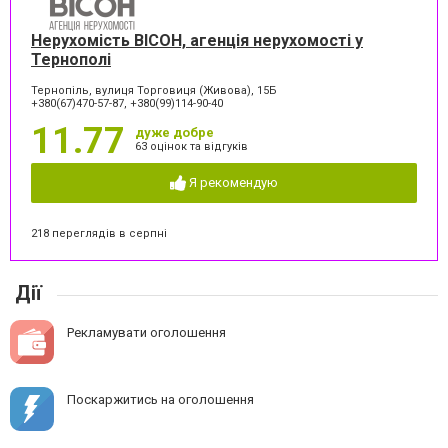
Нерухомість ВІСОН, агенція нерухомості у
Тернополі
Тернопіль, вулиця Торговиця (Живова), 15Б
+380(67)470-57-87, +380(99)114-90-40
11.77
дуже добре
63 оцінок та відгуків
Я рекомендую
218 переглядів в серпні
Дії
Рекламувати оголошення
Поскаржитись на оголошення