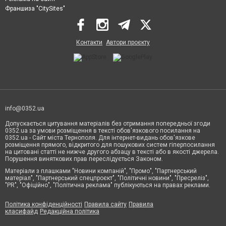
Франшиза "CitySites"
Контакти
Автори проєкту
info@0352.ua
Допускається цитування матеріалів без отримання попередньої згоди
0352.ua за умови розміщення в тексті обов'язкового посилання на
0352.ua - Сайт міста Тернополя. Для інтернет-видань обов'язкове
розміщення прямого, відкритого для пошукових систем гіперпосилання
на цитовані статті не нижче другого абзацу в тексті або в якості джерела.
Порушення виняткових прав переслідується Законом.
Матеріали з плашками "Новини компаній", "Промо", "Партнерський
матеріал", "Партнерський спецпроєкт", "Політичні новини", "Пресреліз",
"PR", "Офіційно", "Політична реклама" публікуються на правах реклами.
Політика конфіденційності
Правила сайту
Правила
класифайд
Редакційна політика