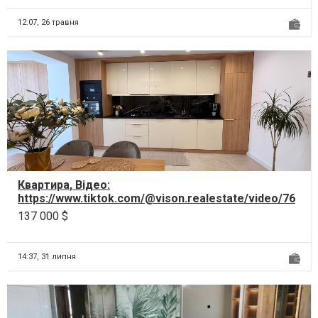
12:07,
26 травня
Квартира, Відео:
https://www.tiktok.com/@vison.realestate/video/76
52694042077072648 Продається нейм...
137 000 $
14:37,
31 липня