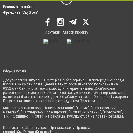
Реклама на сайті
Франшиза "CitySites"
Контакти
Автори проєкту
info@0352.ua
Допускається цитування матеріалів без отримання попередньої згоди
0352.ua за умови розміщення в тексті обов'язкового посилання на
0352.ua - Сайт міста Тернополя. Для інтернет-видань обов'язкове
розміщення прямого, відкритого для пошукових систем гіперпосилання
на цитовані статті не нижче другого абзацу в тексті або в якості джерела.
Порушення виняткових прав переслідується Законом.
Матеріали з плашками "Новини компаній", "Промо", "Партнерський
матеріал", "Партнерський спецпроєкт", "Політичні новини", "Пресреліз",
"PR", "Офіційно", "Політична реклама" публікуються на правах реклами.
Політика конфіденційності
Правила сайту
Правила
класифайд
Редакційна політика