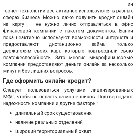
ин
тернет-технологии все активнее используются в разных
сферах бизнеса. Можно даже получить
кредит онлайн
на карту
— не нужно лично отправляться в офис
финансовой компании с пакетом документов. Банки
пока неактивно используют возможности интернета и
предоставляют дистанционно займы только
держателям своих карт, которые подтвердили свою
платежеспособность. Зато многие микрофинансовые
компании предоставляют деньги онлайн за несколько
минут и без лишних вопросов.
Где оформить онлайн-кредит?
Следует пользоваться услугами лицензированных
МФО, чтобы не попасть на мошенников. Подтверждают
надежность компании и другие факторы:
длительный срок существования;
наличие реальных отделений;
широкий территориальный охват.