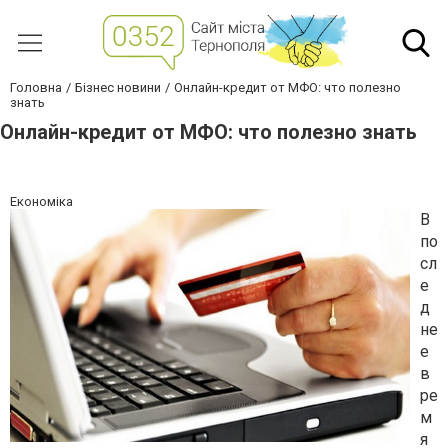
Головна
Бізнес новини
Онлайн-кредит от МФО: что полезно
знать
Онлайн-кредит от МФО: что полезно знать
Економіка
В
по
сл
е
д
не
е
в
ре
м
я