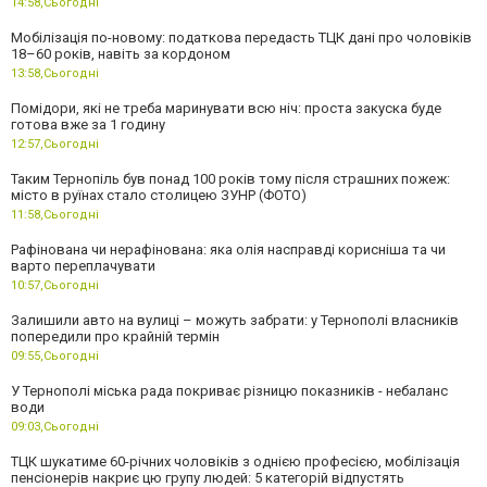
14:58,
Сьогодні
Мобілізація по-новому: податкова передасть ТЦК дані про чоловіків
18–60 років, навіть за кордоном
13:58,
Сьогодні
Помідори, які не треба маринувати всю ніч: проста закуска буде
готова вже за 1 годину
12:57,
Сьогодні
Таким Тернопіль був понад 100 років тому після страшних пожеж:
місто в руїнах стало столицею ЗУНР (ФОТО)
11:58,
Сьогодні
Рафінована чи нерафінована: яка олія насправді корисніша та чи
варто переплачувати
10:57,
Сьогодні
Залишили авто на вулиці – можуть забрати: у Тернополі власників
попередили про крайній термін
09:55,
Сьогодні
У Тернополі міська рада покриває різницю показників - небаланс
води
09:03,
Сьогодні
ТЦК шукатиме 60-річних чоловіків з однією професією, мобілізація
пенсіонерів накриє цю групу людей: 5 категорій відпустять