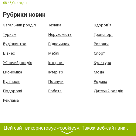
08:43,
Сьогодні
Рубрики новин
Загальний розділ
Техніка
Здоров'я
Туризм
Нерухомість
Транспорт
Будівництво
Відпочинок
Розваги
Бізнес
Меблі
Спорт
Жіночий розділ
Інтернет
Культура
Економіка
Інтер'єр
Мода
Кулінарія
Послуги
Родина
Подорожі
Робота
Дитячий розділ
Реклама
Цей сайт використовує «cookies». Також веб-сайт використовує інтернет-сервіс для збору технічних даних стосовно відвідувачів з метою отримання маркетингової та статистичної інформації. Умови обробки даних відвідувачів сайту див.
〉