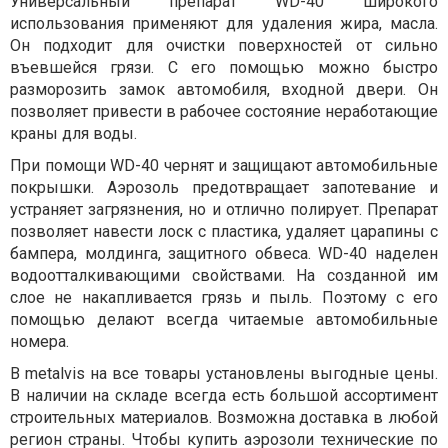
Универсальный препарат WD-40 широкого
использования применяют для удаления жира, масла.
Он подходит для очистки поверхностей от сильно
въевшейся грязи. С его помощью можно быстро
разморозить замок автомобиля, входной двери. Он
позволяет привести в рабочее состояние неработающие
краны для воды.
При помощи WD-40 чернят и защищают автомобильные
покрышки. Аэрозоль предотвращает запотевание и
устраняет загрязнения, но и отлично полирует. Препарат
позволяет навести лоск с пластика, удаляет царапины с
бампера, молдинга, защитного обвеса. WD-40 наделен
водоотталкивающими свойствами. На созданной им
слое не накапливается грязь и пыль. Поэтому с его
помощью делают всегда читаемые автомобильные
номера.
В metalvis на все товары установлены выгодные цены.
В наличии на складе всегда есть большой ассортимент
строительных материалов. Возможна доставка в любой
регион страны. Чтобы купить аэрозоли технические по