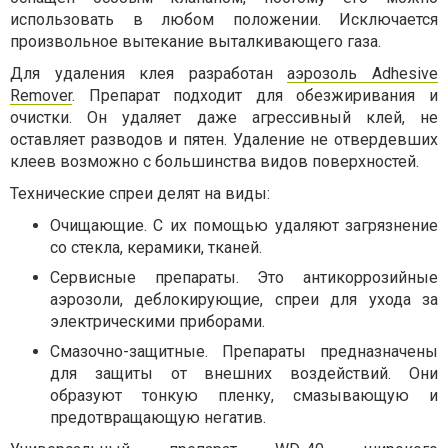
использовать в любом положении. Исключается
произвольное вытекание выталкивающего газа.
Для удаления клея разработан
аэрозоль Adhesive
Remover
. Препарат подходит для обезжиривания и
очистки. Он удаляет даже агрессивный клей, не
оставляет разводов и пятен. Удаление не отвердевших
клеев возможно с большинства видов поверхностей.
Технические спреи делят на виды:
Очищающие. С их помощью удаляют загрязнение
со стекла, керамики, тканей.
Сервисные препараты. Это антикоррозийные
аэрозоли, деблокирующие, спреи для ухода за
электрическими приборами.
Смазочно-защитные. Препараты предназначены
для защиты от внешних воздействий. Они
образуют тонкую пленку, смазывающую и
предотвращающую негатив.