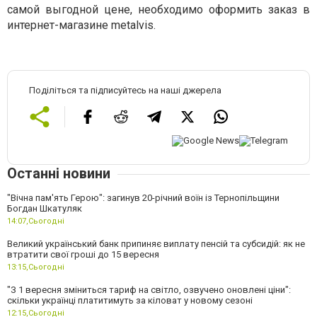
самой выгодной цене, необходимо оформить заказ в
интернет-магазине metalvis.
Поділіться та підписуйтесь на наші джерела
Останні новини
"Вічна пам'ять Герою": загинув 20-річний воїн із Тернопільщини
Богдан Шкатуляк
14:07,
Сьогодні
Великий український банк припиняє виплату пенсій та субсидій: як не
втратити свої гроші до 15 вересня
13:15,
Сьогодні
"З 1 вересня зміниться тариф на світло, озвучено оновлені ціни":
скільки українці платитимуть за кіловат у новому сезоні
12:15,
Сьогодні