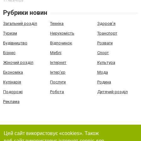
17:48,
Вчора
Рубрики новин
Загальний розділ
Техніка
Здоров'я
Туризм
Нерухомість
Транспорт
Будівництво
Відпочинок
Розваги
Бізнес
Меблі
Спорт
Жіночий розділ
Інтернет
Культура
Економіка
Інтер'єр
Мода
Кулінарія
Послуги
Родина
Подорожі
Робота
Дитячий розділ
Реклама
Цей сайт використовує «cookies». Також
веб-сайт використовує інтернет-сервіс для