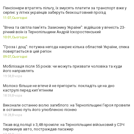
Пенсіонери втратять пільгу, їх змусять платити за транспорт вже у
серпні: у літніх українців заберуть безкоштовний проїзд
11:07,
Сьогодні
"Вічна та світла пам’ять Захиснику України": відійшов у вічність 23-
річний воїн із Тернопільщини Андрій Іскоростенський
10:01,
Сьогодні
"Гроза і дощ": потужна негода накриє кілька областей України, спека
повертається в цей регіон
09:07,
Сьогодні
Мобілізація після 55 років: чи можуть призвати чоловіка та куди
його направлять
19:58,
Вчора
Молоко більше не втече й не пригорить: покладіть це на дно
каструлі перед кип'ятінням
18:59,
Вчора
Виконали останню волю загиблого: на Тернопільщині Героя провели
в останню путь його улюбленою піснею
18:28,
Вчора
Тікав від поліції з 3,48 проміле: на Тернопільщині військовий у СЗЧ
перекинув авто, постраждав пасажир