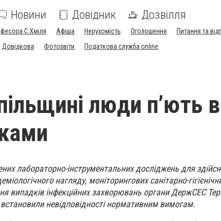
Новини
Довідник
Дозвілля
офесора С.Хміля
Афіша
Нерухомість
Оголошення
Питання та від
Довідкова
Фотозвіти
Податкова служба online
пільщині люди п’ють в
оками
ених лабораторно-інструментальних досліджень для здійс
еміологічного нагляду, моніторингових санітарно-гігієнічн
ння випадків інфекційних захворювань органи ДержСЕС Тер
. встановили невідповідності нормативним вимогам.