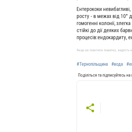
Ентерококи невибагливі,
росту - в межах від 10° 
гомогенні колонії, злегка
стійкі до дії деяких бар
процесів:ендокардиту, ент
Якщо ви помітили помилку, виділіть нео
#Тернопільщина
#вода
#е
Поділіться та підписуйтесь на