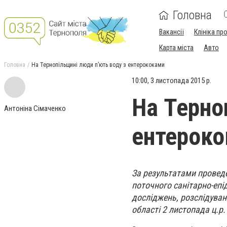
Головна
Вакансії
Клініка пр
Карта міста
Авто
Головна
На Тернопільщині люди п’ють воду з ентерококами
10:00, 3 листопада 2015 р.
На Терно
Антоніна Сімаченко
ентерок
За результатами провед
поточного санітарно-епід
досліджень, розслідува
області 2 листопада ц.р