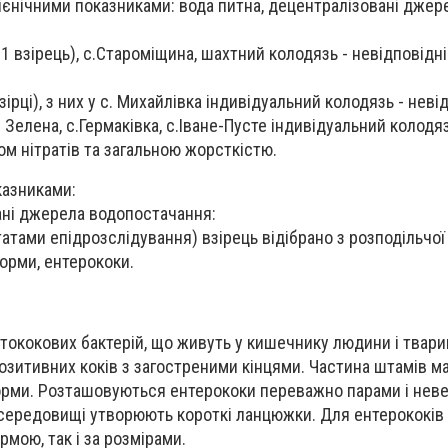
гієнічними показниками: вода питна, децентралізовані джер
1 взірець), с.Староміщина, шахтний колодязь - невідповідні
ірці), з них у с. Михайлівка індивідуальний колодязь - неві
 Зелена, с.Гермаківка, с.Іване-Пусте індивідуальний колодяз
ом нітратів та загальною жорсткістю.
казниками:
ані джерела водопостачання:
ьтатами епідрозслідування) взірець відібрано з розподільчої
форми, ентерококи.
птококових бактерій, що живуть у кишечнику людини і твар
озитивних коків з загостреними кінцями. Частина штамів ма
орми. Розташовуються ентерококи переважно парами і нев
середовищі утворюють короткі ланцюжки. Для ентерококів 
ормою, так і за розмірами.