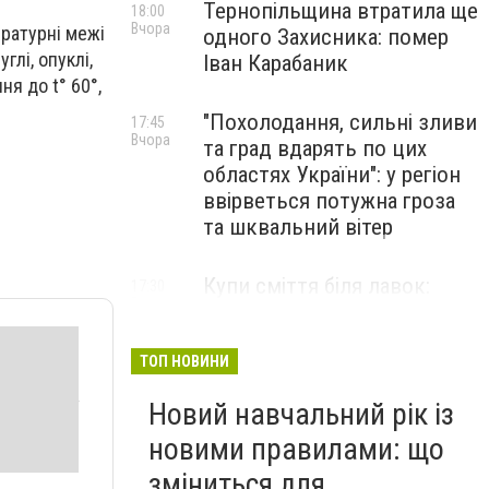
Тернопільщина втратила ще
18:00
Вчора
ратурні межі
одного Захисника: помер
глі, опуклі,
Іван Карабаник
ня до t° 60°,
"Похолодання, сильні зливи
17:45
Вчора
та град вдарять по цих
областях України": у регіон
ввірветься потужна гроза
та шквальний вітер
Купи сміття біля лавок:
17:30
Вчора
житель Тернопільщини не
стримав емоцій від
побаченого у парку (ВІДЕО)
ТОП НОВИНИ
Новий навчальний рік із
новими правилами: що
зміниться для