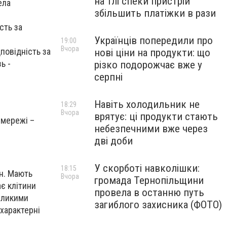
на тлі спеки пристрій
ела
збільшить платіжки в рази
сть за
Українців попередили про
19:00
Вчора
дповідність за
нові ціни на продукти: що
ь -
різко подорожчає вже у
серпні
Навіть холодильник не
18:29
Вчора
врятує: ці продукти стають
 мережі –
небезпечними вже через
дві доби
У скорботі навколішки:
18:15
ин. Мають
Вчора
громада Тернопільщини
є клітини
провела в останню путь
еликими
загиблого захисника (ФОТО)
характерні