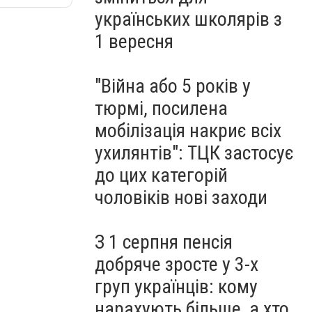
українських школярів з
1 вересня
"Війна або 5 років у
тюрмі, посилена
мобілізація накриє всіх
ухилянтів": ТЦК застосує
до цих категорій
чоловіків нові заходи
З 1 серпня пенсія
добряче зросте у 3-х
груп українців: кому
нарахують більше, а хто