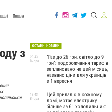
повіді
Погода
ОСТАННІ НОВИНИ
оду з
"Газ до 26 грн, світло до 9
20:43
Вчора
грн": подорожчання тарифів
заплановано на цей місяць,
названо ціни для українців
з 1 вересня
нення
их
Цей прилад є в кожному
19:43
нопільської
Вчора
домі, мотає електрику
більше за 61 холодильник: