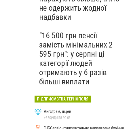
не одержить жодної
надбавки
"16 500 грн пенсії
замість мінімальних 2
595 грн": у серпні ці
категорії людей
отримають у 6 разів
більші виплати
ПІДПРИЄМСТВА ТЕРНОПОЛЯ
Ангстрем, ліцей
+380(95)678-90-03
ГНБСервіс- горизонтально направлене буріння,