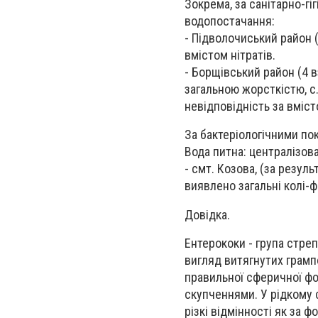
Зокрема, за санітарно-гі
водопостачання:
- Підволочиський район (
вмістом нітратів.
- Борщівський район (4 вз
загальною жорсткістю, с.
невідповідність за вміст
За бактеріологічними по
Вода питна: централізов
- смт. Козова, (за резул
виявлено загальні колі-
Довідка.
Ентерококи - група стре
вигляд витягнутих грамп
правильної сферичної ф
скупченнями. У рідкому 
різкі відмінності як за ф