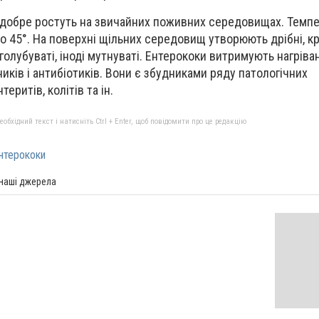
 добре ростуть на звичайних поживних середовищах. Темпе
до 45°. На поверхні щільних середовищ утворюють дрібні, кру
 голубуваті, іноді мутнуваті. Ентерококи витримують нагріван
вників і антибіотиків. Вони є збудниками ряду патологічних
еритів, колітів та ін.
бхідний текст і натисніть Ctrl + Enter, щоб повідомити про це редакцію
нтерококи
 наші джерела