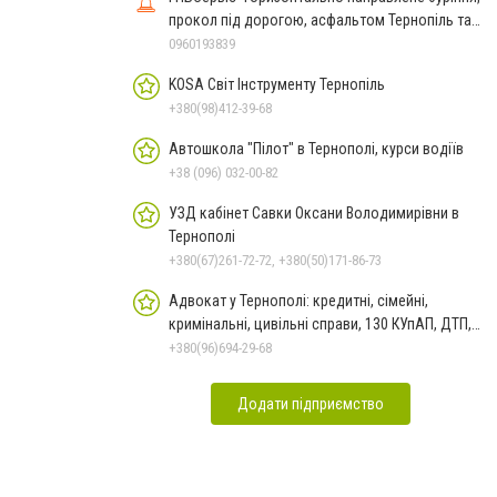
прокол під дорогою, асфальтом Тернопіль та
західні обл
0960193839
KOSA Світ Інструменту Тернопіль
+380(98)412-39-68
Автошкола "Пілот" в Тернополі, курси водіїв
+38 (096) 032-00-82
УЗД кабінет Савки Оксани Володимирівни в
Тернополі
+380(67)261-72-72, +380(50)171-86-73
Адвокат у Тернополі: кредитні, сімейні,
кримінальні, цивільні справи, 130 КУпАП, ДТП,
банкрутство
+380(96)694-29-68
Додати підприємство