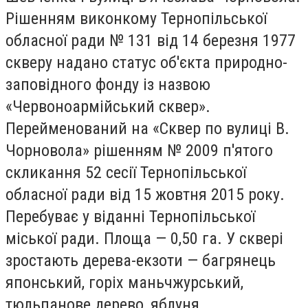
Рішенням виконкому Тернопільської
обласної ради № 131 від 14 березня 1977
скверу надано статус об'єкта природно-
заповідного фонду із назвою
«Червоноармійський сквер».
Перейменований на «Сквер по вулиці В.
Чорновола» рішенням № 2009 п'ятого
скликання 52 сесії Тернопільської
обласної ради від 15 жовтня 2015 року.
Перебуває у віданні Тернопільської
міської ради. Площа — 0,50 га. У сквері
зростають дерева-екзоти — багрянець
японський, горіх маньчжурський,
тюльпанове дерево, яблуня