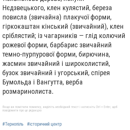
Нєдзвецького, клен кулястий, береза
повисла (звичайна) плакучої форми,
гіркокаштан кінський (звичайний), клен
сріблястий; із чагарників — глід колючий
рожевої форми, барбарис звичайний
темно-пурпурової форми, бирючина,
жасмин звичайний і широколистий,
бузок звичайний і угорський, спірея
Бумольда і Вангутта, верба
розмаринолиста.
Якщо ви помітили помилку, виділіть необхідний текст і натисніть Ctrl + Enter, щоб
повідомити про це редакцію
#Тернопіль
#історичний центр