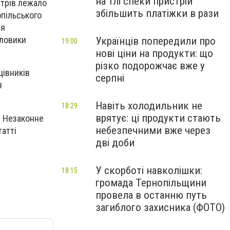
на тлі спеки пристрій
стрів лежало
збільшить платіжки в рази
опільського
ня
иловики
Українців попередили про
19:00
нові ціни на продукти: що
різко подорожчає вже у
цівників
серпні
я
Навіть холодильник не
18:29
врятує: ці продукти стають
– Незаконне
небезпечними вже через
атті
дві доби
У скорботі навколішки:
18:15
громада Тернопільщини
провела в останню путь
загиблого захисника (ФОТО)