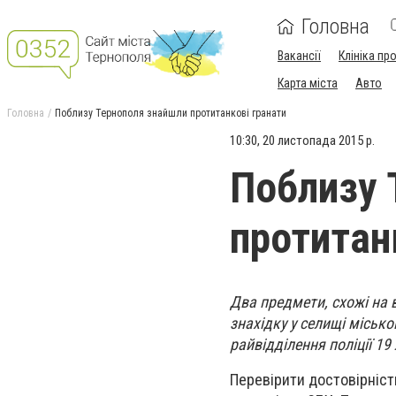
Головна
Вакансії
Клініка пр
Карта міста
Авто
Головна
Поблизу Тернополя знайшли протитанкові гранати
10:30, 20 листопада 2015 р.
Поблизу 
протитан
Два предмети, схожі на 
знахідку у селищі міськ
райвідділення поліції 19
Перевірити достовірність