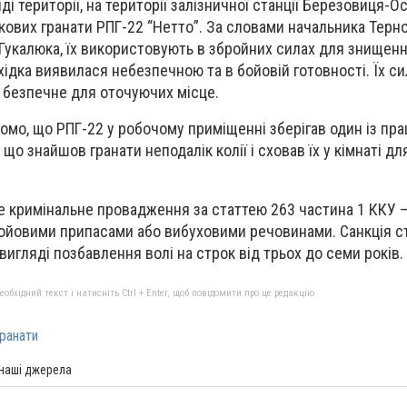
ді території, на території залізничної станції Березовиця-О
кових гранати РПГ-22 “Нетто”. За словами начальника Терн
а Гукалюка, їх використовують в збройних силах для знищен
хідка виявилася небезпечною та в бойовій готовності. Їх с
 безпечне для оточуючих місце.
домо, що РПГ-22 у робочому приміщенні зберігав один із пра
, що знайшов гранати неподалік колії і сховав їх у кімнаті дл
е кримінальне провадження за статтею 263 частина 1 ККУ 
ойовими припасами або вибуховими речовинами. Санкція ст
игляді позбавлення волі на строк від трьох до семи років.
бхідний текст і натисніть Ctrl + Enter, щоб повідомити про це редакцію
гранати
 наші джерела