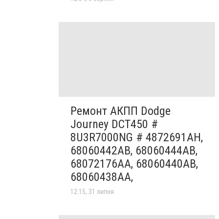
Ремонт АКПП Dodge
Journey DCT450 #
8U3R7000NG # 4872691AH,
68060442AB, 68060444AB,
68072176AA, 68060440AB,
68060438AA,
12:15, 31 липня