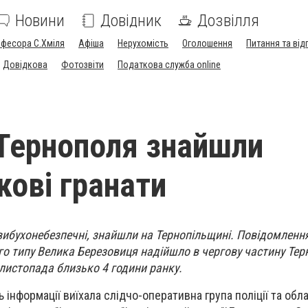
Новини
Довідник
Дозвілля
офесора С.Хміля
Афіша
Нерухомість
Оголошення
Питання та від
Довідкова
Фотозвіти
Податкова служба online
Тернополя знайшли
кові гранати
вибухонебезпечні, знайшли на Тернопільщині. Повідомленн
ого типу Велика Березовиця надійшло в чергову частину Тер
 листопада близько 4 години ранку.
 інформації виїхала слідчо-оперативна група поліції та обл