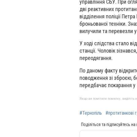
управління СБУ. При огля
дві реактивних протитан
відділення поліції Петр
броньованої техніки. Зна
вилучили та перевезли у
У ході слідства стало ві
станції. Чоловік зізнався
переодягання.
По даному факту відкрит
поводження зі зброєю, б
передбачає покарання у в
Якщо ви помітили помилку, виділіть нео
#Тернопіль
#протитанкові 
Поділіться та підписуйтесь на