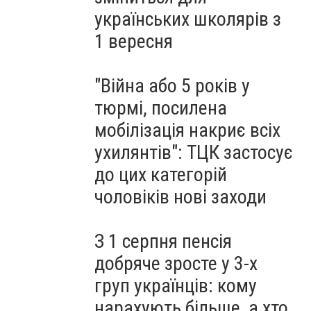
українських школярів з
1 вересня
"Війна або 5 років у
тюрмі, посилена
мобілізація накриє всіх
ухилянтів": ТЦК застосує
до цих категорій
чоловіків нові заходи
З 1 серпня пенсія
добряче зросте у 3-х
груп українців: кому
нарахують більше, а хто