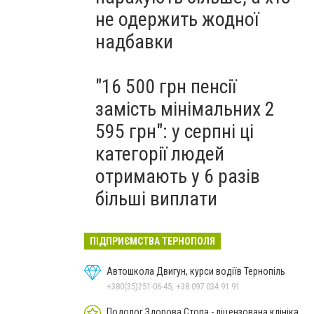
не одержить жодної
надбавки
"16 500 грн пенсії
замість мінімальних 2
595 грн": у серпні ці
категорії людей
отримають у 6 разів
більші виплати
ПІДПРИЄМСТВА ТЕРНОПОЛЯ
Автошкола Двигун, курси водіїв Тернопіль
+380(35)251-06-45, +38 097 034 91 91
Подолог Здорова Стопа - ліцензована клініка