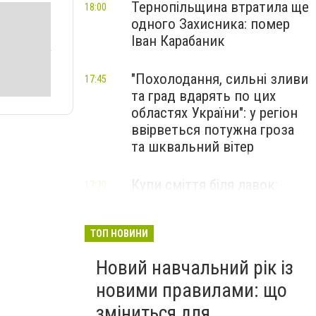
Тернопільщина втратила ще
18:00
одного Захисника: помер
Іван Карабаник
"Похолодання, сильні зливи
17:45
та град вдарять по цих
областях України": у регіон
ввірветься потужна гроза
та шквальний вітер
Купи сміття біля лавок:
17:30
житель Тернопільщини не
стримав емоцій від
побаченого у парку (ВІДЕО)
ТОП НОВИНИ
Новий навчальний рік із
новими правилами: що
зміниться для