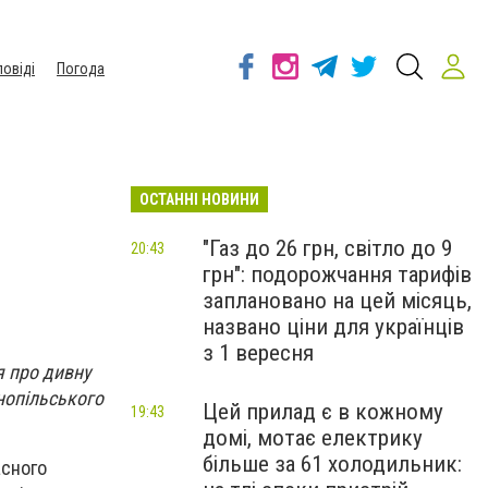
повіді
Погода
ОСТАННІ НОВИНИ
"Газ до 26 грн, світло до 9
20:43
грн": подорожчання тарифів
заплановано на цей місяць,
названо ціни для українців
з 1 вересня
я про дивну
нопільського
Цей прилад є в кожному
19:43
домі, мотає електрику
більше за 61 холодильник:
асного