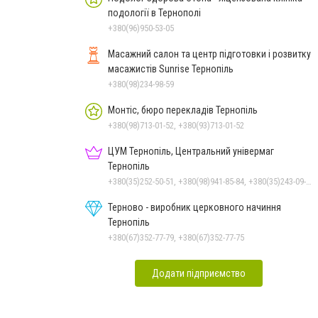
подології в Тернополі
+380(96)950-53-05
Масажний салон та центр підготовки і розвитку
масажистів Sunrise Тернопіль
+380(98)234-98-59
Монтіс, бюро перекладів Тернопіль
+380(98)713-01-52, +380(93)713-01-52
ЦУМ Тернопіль, Центральний універмаг
Тернопіль
+380(35)252-50-51, +380(98)941-85-84, +380(35)243-09-09, +380(98)831-44-51
Терново - виробник церковного начиння
Тернопіль
+380(67)352-77-79, +380(67)352-77-75
Додати підприємство