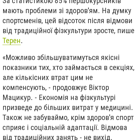
За статистикою 85% першокурсників
мають проблеми зі здоров'ям. На думку
спортсменів, цей відсоток після відмови
від традиційної фізкультури зросте, пише
Терен
.
«Можливо збільшуватимуться якісні
показники тих, хто займається в секціях,
але кількісних втрат цим не
компенсують, - продовжує Віктор
Мацикур. - Економія на фізкультурі
призведе до більших витрат у медицині.
Також не забуваймо, крім здоров'я спорт
сприяє і соціальній адаптації. Відмова
від традиційних занять - не вихід.