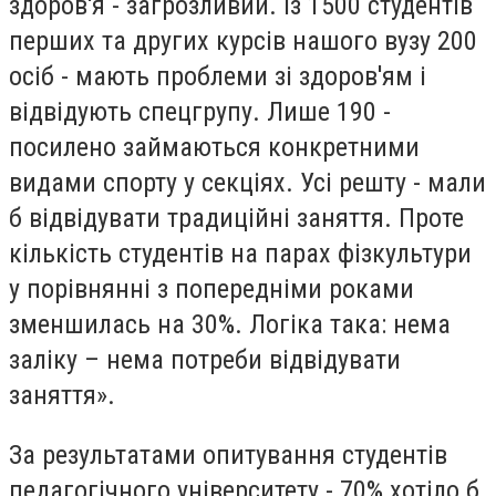
здоров'я - загрозливий. Із 1500 студентів
перших та других курсів нашого вузу 200
осіб - мають проблеми зі здоров'ям і
відвідують спецгрупу. Лише 190 -
посилено займаються конкретними
видами спорту у секціях. Усі решту - мали
б відвідувати традиційні заняття. Проте
кількість студентів на парах фізкультури
у порівнянні з попередніми роками
зменшилась на 30%. Логіка така: нема
заліку – нема потреби відвідувати
заняття».
За результатами опитування студентів
педагогічного університету - 70% хотіло б