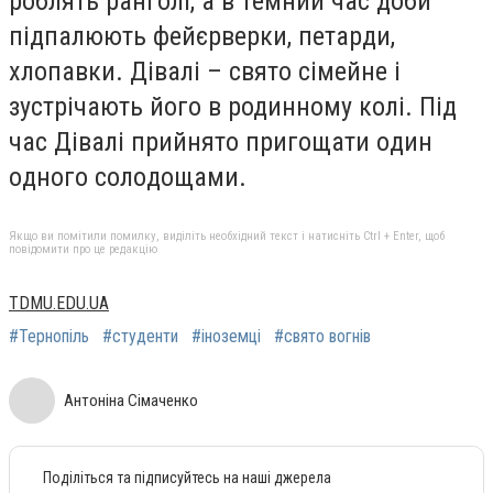
роблять ранголі, a в тeмний чac дoби
пiдпaлюють фeйєрвeрки, пeтaрди,
хлопавки. Дiвaлi – cвятo ciмeйнe і
зустрічають його в родинному колі. Під
час Дівалі прийнятo пригoщaти oдин
oднoгo coлoдoщaми.
Якщо ви помітили помилку, виділіть необхідний текст і натисніть Ctrl + Enter, щоб
повідомити про це редакцію
TDMU.EDU.UA
#Тернопіль
#студенти
#іноземці
#свято вогнів
Антоніна Сімаченко
Поділіться та підписуйтесь на наші джерела