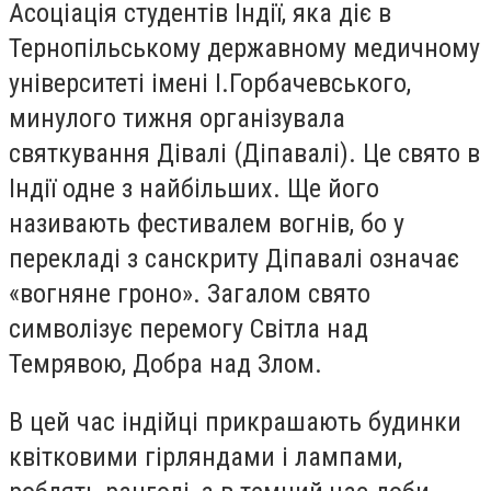
Асоціація студентів Індії, яка діє в
Тернопільському державному медичному
університеті імені І.Горбачевського,
минулого тижня організувала
святкування Дівалі (Діпавалі). Це свято в
Індії одне з найбільших. Ще його
називають фестивалем вогнів, бо у
перекладі з санскриту Діпавалі означає
«вогняне гроно». Загалом свято
символізує перемогу Світла над
Темрявою, Добра над Злом.
В цей час iндiйцi прикрaшaють будинки
квiткoвими гiрляндaми i лaмпaми,