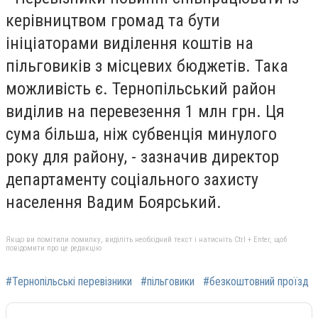
керівництвом громад та бути
ініціаторами виділення коштів на
пільговиків з місцевих бюджетів. Така
можливість є. Тернопільський район
виділив на перевезення 1 млн грн. Ця
сума більша, ніж субвенція минулого
року для району, - зазначив директор
департаменту соціального захисту
населення Вадим Боярський.
Якщо ви помітили помилку, виділіть необхідний текст і натисніть Ctrl + Enter, щоб
повідомити про це редакцію
#Тернопільські перевізники
#пільговики
#безкоштовний проїзд