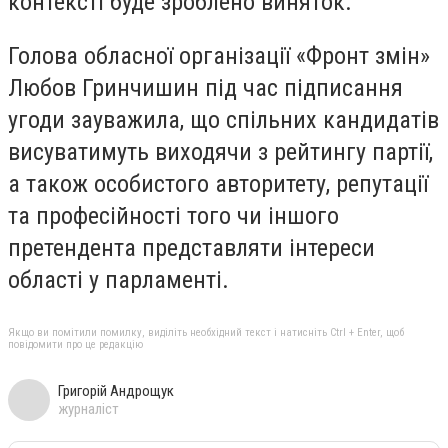
контексті буде зроблено виняток.
Голова обласної організації «Фронт змін»
Любов Гринчишин під час підписання
угоди зауважила, що спільних кандидатів
висуватимуть виходячи з рейтингу партії,
а також особистого авторитету, репутації
та професійності того чи іншого
претендента представляти інтереси
області у парламенті.
Якщо ви помітили помилку, виділіть необхідний текст і натисніть Ctrl + Enter, щоб
повідомити про це редакцію
Григорій Андрощук
журналіст