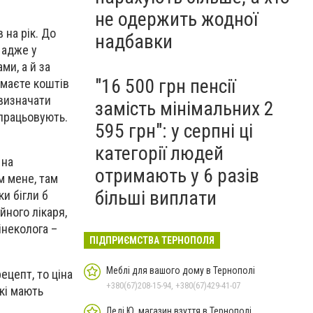
не одержить жодної
 на рік. До
надбавки
, адже у
ми, а й за
"16 500 грн пенсії
 маєте коштів
 визначати
замість мінімальних 2
спрацьовують.
595 грн": у серпні ці
категорії людей
 на
отримають у 6 разів
м мене, там
більші виплати
ки бігли б
йного лікаря,
інеколога –
ПІДПРИЄМСТВА ТЕРНОПОЛЯ
Меблі для вашого дому в Тернополі
ецепт, то ціна
+380(67)208-15-94, +380(67)429-41-07
які мають
Леді Ю, магазин взуття в Тернополі