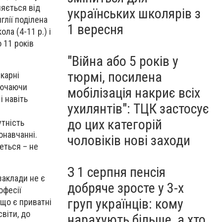
няється від
українських школярів з
нглії поділена
1 вересня
ола (4-11 р.) і
 11 років
"Війна або 5 років у
тюрмі, посилена
ікарні
лючаючи
мобілізація накриє всіх
і навіть
ухилянтів": ТЦК застосує
до цих категорій
утність
онавчанні.
чоловіків нові заходи
еться – не
З 1 серпня пенсія
заклади не є
добряче зросте у 3-х
офесії
груп українців: кому
 що є приватні
віти, до
нарахують більше, а хто