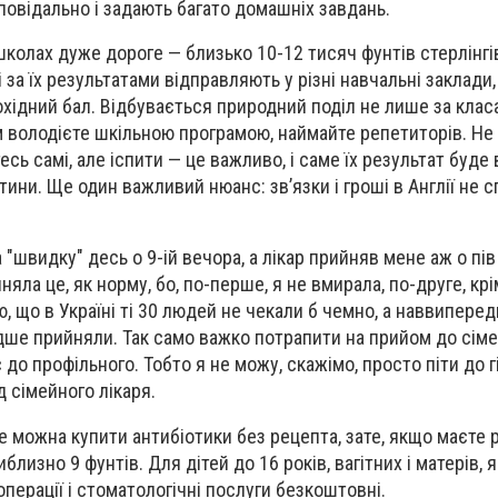
повідально і задають багато домашніх завдань.
колах дуже дороге — близько 10-12 тисяч фунтів стерлінгів
 і за їх результатами відправляють у різні навчальні заклади
хідний бал. Відбувається природний поділ не лише за класа
 володієте шкільною програмою, наймайте репетиторів. Не
сь самі, але іспити — це важливо, і саме їх результат буде
ини. Ще один важливий нюанс: зв’язки і гроші в Англії не 
швидку" десь о 9-ій вечора, а лікар прийняв мене аж о пів
няла це, як норму, бо, по-перше, я не вмирала, по-друге, крі
, що в Україні ті 30 людей не чекали б чемно, а наввиперед
идше прийняли. Так само важко потрапити на прийом до сіме
до профільного. Тобто я не можу, скажімо, просто піти до г
 сімейного лікаря.
не можна купити антибіотики без рецепта, зате, якщо маєте р
иблизно 9 фунтів. Для дітей до 16 років, вагітних і матерів, 
 операції і стоматологічні послуги безкоштовні.