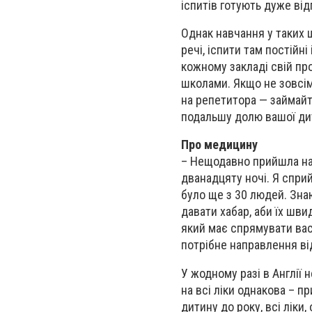
іспитів готують дуже від
Однак навчання у таких ш
речі, іспити там постійні
кожному закладі свій про
школами. Якщо не зовсім
на репетитора — займайте
подальшу долю вашої дит
Про медицину
– Нещодавно прийшла на "
дванадцяту ночі. Я сприй
було ще з 30 людей. Знаю
давати хабар, аби їх шв
який має спрямувати вас 
потрібне направлення від
У жодному разі в Англії 
на всі ліки однакова – пр
дитину до року, всі ліки,