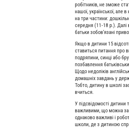
робітників, не зможе ста
нашої, української, але в
на три частини: дошкільна
середня (11-18 р.). Далі
батьки зобов’язані приво
Якщо в дитини 15 відсотк
ставиться питання про в
подряпини, синці або бр
позбавлення батьківськи
Щодо недоліків англійськ
домашніх завдань у держ
Тобто, дитину в школі за
вчиться.
У підсвідомості дитини 
важливими, що можна зак
однаково важливі і робот
школи, де з дитиною спр