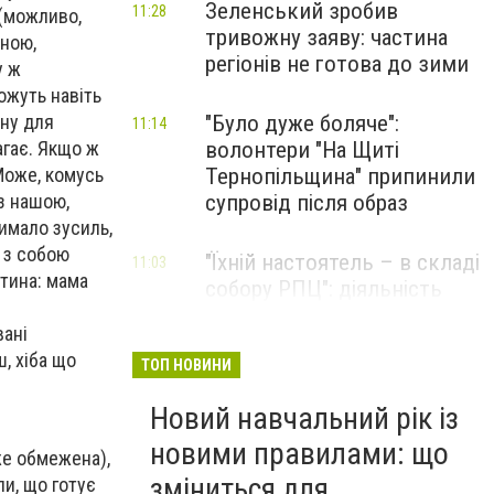
Зеленський зробив
11:28
 (можливо,
тривожну заяву: частина
иною,
регіонів не готова до зими
у ж
можуть навіть
"Було дуже боляче":
ину для
11:14
волонтери "На Щиті
агає. Якщо ж
Тернопільщина" припинили
 Може, комусь
супровід після образ
з нашою,
имало зусиль,
ь з собою
"Їхній настоятель – в складі
11:03
ртина: мама
собору РПЦ": діяльність
монастиря УПЦ МП в
вані
Почаївській лаврі можуть
ш, хіба що
заборонити
ТОП НОВИНИ
Новий навчальний рік із
новими правилами: що
уже обмежена),
зміниться для
и, що готує