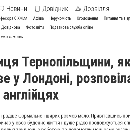
Новини
Довідник
Дозвілля
офесора С.Хміля
Афіша
Нерухомість
Оголошення
Питання та від
Довідкова
Фотозвіти
Податкова служба online
ивує в англійцях
ця Тернопільщини, як
ве у Лондоні, розповіл
в англійцях
лії радше формальне і щирих розмов мало. Привітавшись пр
оринає у своє буденне життя і дуже рідко продовжується сп
великі труднощі з роботою, то допомогли мені саме англійці