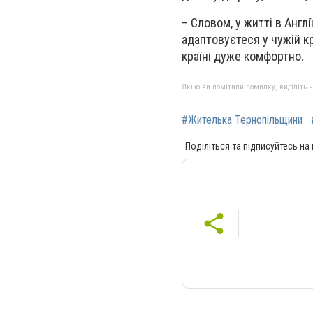
– Словом, у житті в Англі
адаптовуєтеся у чужій кр
країні дуже комфортно.
Якщо ви помітили помилку, виділіть нео
#Жителька Тернопільщини
Поділіться та підписуйтесь на