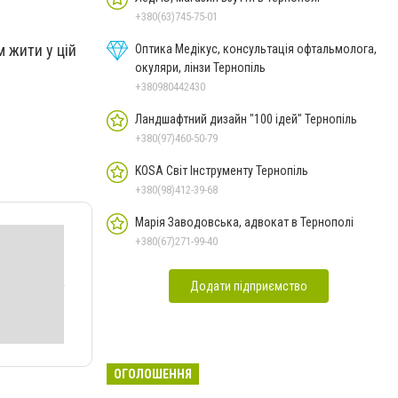
+380(63)745-75-01
м жити у цій
Оптика Медікус, консультація офтальмолога,
окуляри, лінзи Тернопіль
+380980442430
Ландшафтний дизайн "100 ідей" Тернопіль
+380(97)460-50-79
KOSA Світ Інструменту Тернопіль
+380(98)412-39-68
Марія Заводовська, адвокат в Тернополі
+380(67)271-99-40
Додати підприємство
ОГОЛОШЕННЯ