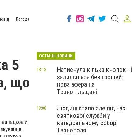
повіді
Погода
ОСТАННІ НОВИНИ
а 5
Натиснула кілька кнопок - і
13:13
залишилася без грошей:
а, що
нова афера на
Тернопільщині
Людині стало зле під час
13:00
святкової служби у
и випадковій
катедральному соборі
ілкування.
Тернополя
 і ніхто з