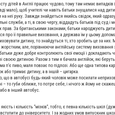
сту дітей в Англії працює чудово, тому там немає випадків
вді мало), щоб учителі чи навіть батьки знущалися над дит
и на неї руку. Завжди знайдеться якийсь свідок, який одраз
ьні служби, а ті, в свою чергу, віддадуть батьків під суд і 
их прав. За британськими законами, батьки народжують дит
ся про її правильне виховання, а держава їм у цьому допом
иховувати дитину, то знайдуться ті, хто зробить це за них.
 жорстким, але, порівнюючи англійську систему виховання 
батьки дуже добре контролюють свої емоції і докладають ч
і своєю дитиною. Разом з тим я бачила англійок, які берут
ама п’є пиво, маля повзає по підлозі. Або ще одна типова ка
к або тримає дитину, а в іншій – цигарка.
о, що в автобусі будь-який чоловік може посилати неприхо
і – то губи оближе, то потре себе, і нічого ж йому не скаже
або в інший автобус.
кість і кількість “мізків”, тобто, є певна кількість шкіл (д
вступити до університету. І за жодних умов випускник школ