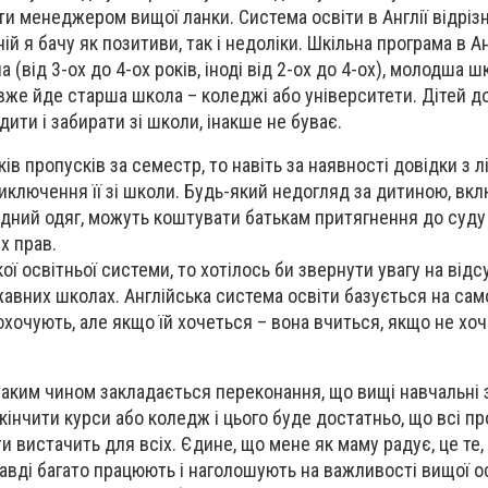
ти менеджером вищої ланки. Система освіти в Англії відріз
 ній я бачу як позитиви, так і недоліки. Шкільна програма в А
 (від 3-ох до 4-ох років, іноді від 2-ох до 4-ох), молодша шк
 вже йде старша школа – коледжі або університети. Дітей до
дити і забирати зі школи, інакше не буває.
ів пропусків за семестр, то навіть за наявності довідки з л
иключення її зі школи. Будь-який недогляд за дитиною, вк
удний одяг, можуть коштувати батькам притягнення до суду 
х прав.
ої освітньої системи, то хотілось би звернути увагу на відс
авних школах. Англійська система освіти базується на сам
охочують, але якщо їй хочеться – вона вчиться, якщо не хоч
таким чином закладається переконання, що вищі навчальні 
інчити курси або коледж і цього буде достатньо, що всі пр
и вистачить для всіх. Єдине, що мене як маму радує, це те,
авді багато працюють і наголошують на важливості вищої ос