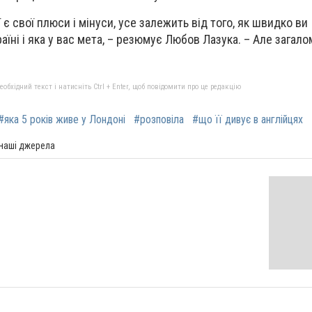
ї є свої плюси і мінуси, усе залежить від того, як швидко ви
аїні і яка у вас мета, – резюмує Любов Лазука. – Але загало
бхідний текст і натисніть Ctrl + Enter, щоб повідомити про це редакцію
#яка 5 років живе у Лондоні
#розповіла
#що її дивує в англійцях
 наші джерела