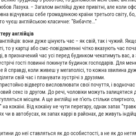
Любов Лазука. – Загалом англійці дуже привітні, але коли о
овна відчуваєш себе громадянкою країни третього світу, бо
то чуєш англійською класичне: "Вибачте..."
теру англійців
англійців: вони дуже цінують час – як свій, так і чужий. Якщ
ті, то у картці або смс-повідомленні чітко вказують час поча
і, в призначений час усі перед будинком чекатимуть вас, а 
стрічі гості повинні покинути будинок господарів. Для мен
е й справді, коли живеш у мегаполісі, то кожна хвилина дуж
іляти свій час і планувати зустрічі з друзями.
епристойно відверто висловлювати свої почуття, і водноча
овий секс із другом. До речі, чоловіки можуть залицятися д
упляться місцем. А ще англійці не п’ють стільки спиртного, 
 на кокаїні. Від кокаїну не чути перегару, однак запах “травки
 чи в автобусах, як запах каррі в районах, де живуть індійц
итини до неї ставляться як до особистості, а не як до нет