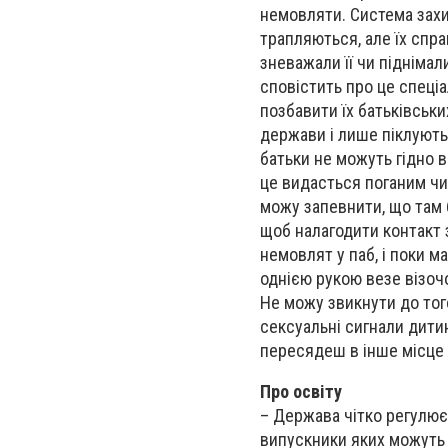
немовляти. Система захи
трапляються, але їх спра
зневажали її чи піднімал
сповістить про це спеціал
позбавити їх батьківськ
держави і лише піклують
батьки не можуть гідно в
це видасться поганим чи
можу запевнити, що там 
щоб налагодити контакт з
немовлят у паб, і поки м
однією рукою везе візочо
Не можу звикнути до тог
сексуальні сигнали дитин
пересядеш в інше місце 
Про освіту
– Держава чітко регулює я
випускники яких можуть 