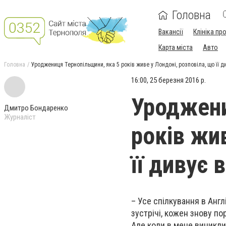
Головна
Вакансії
Клініка пр
Карта міста
Авто
Головна
Уроджениця Тернопільщини, яка 5 років живе у Лондоні, розповіла, що її д
16:00, 25 березня 2016 р.
Уроджени
Дмитро Бондаренко
Журналіст
років жи
її дивує 
– Усе спілкування в Анг
зустрічі, кожен знову п
Але коли в мене виникли 