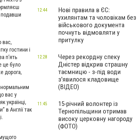
формляєш
Нові правила в ЄС:
12:44
, подавши
ухилянтам та чоловікам без
військового документа
почнуть відмовляти у
притулку
о вас,
тку гостини і
Через рекордну спеку
за п’ять
12:28
Дністер відкрив страшну
е це було
таємницю - з-під води
е дорога,
з'явилося кладовище
(ВІДЕО)
с нормальним
о вас у
як українці,
15-річний волонтер із
11:45
” в Англії так
Тернопільщини отримав
і.
високу церковну нагороду
(ФОТО)
ямущого