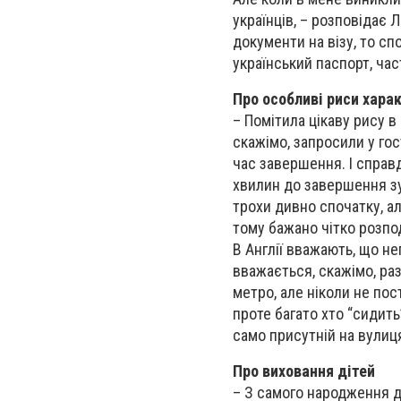
українців, – розповідає 
документи на візу, то сп
український паспорт, час
Про особливі риси харак
– Помітила цікаву рису в 
скажімо, запросили у гос
час завершення. І справд
хвилин до завершення зу
трохи дивно спочатку, ал
тому бажано чітко розпод
В Англії вважають, що н
вважається, скажімо, раз
метро, але ніколи не пост
проте багато хто “сидить”
само присутній на вулицях
Про виховання дітей
– З самого народження д