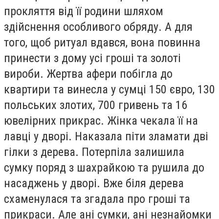
прокляття від її родини шляхом
здійснення особливого обряду. А для
того, щоб ритуал вдався, вона повинна
принести з дому усі гроші та золоті
вироби. Жертва афери побігла до
квартири та винесла у сумці 150 євро, 130
польських злотих, 700 гривень та 16
ювелірних прикрас. Жінка чекала її на
лавці у дворі. Наказала піти зламати дві
гілки з дерева. Потерпіла залишила
сумку поряд з шахрайкою та рушила до
насаджень у дворі. Вже біля дерева
схаменулася та згадала про гроші та
прикраси. Але ані сумки, ані незнайомки