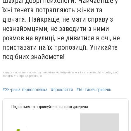
Шахраї добрі психологи. Найчастіше у
їхні тенета потрапляють жінки та
дівчата. Найкраще, не мати справу з
незнайомцями, не заводити з ними
розмов на вулиці, не дивитися в очі, не
приставати на їх пропозиції. Уникайте
подібних знайомств!
Якщо ви помітили помилку, виділіть необхідний текст і натисніть Ctrl + Enter, щоб
повідомити про це редакцію
#28-річна тернополянка
#прокляття
#60 тисяч гривень
Поділіться та підписуйтесь на наші джерела