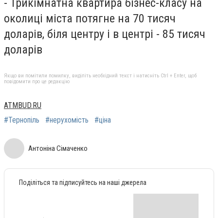
- Трикімнатна квартира бізнес-класу на
околиці міста потягне на 70 тисяч
доларів, біля центру і в центрі - 85 тисяч
доларів
Якщо ви помітили помилку, виділіть необхідний текст і натисніть Ctrl + Enter, щоб
повідомити про це редакцію
ATMBUD.RU
#Тернопіль
#нерухомість
#ціна
Антоніна Сімаченко
Поділіться та підписуйтесь на наші джерела