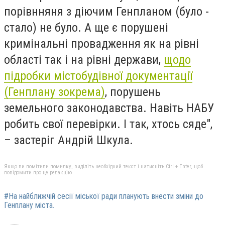
порівнняня з діючим Генпланом (було -
стало) не було. А ще є порушені
кримінальні провадження як на рівні
області так і на рівні держави,
щодо
підробки містобудівної документації
(Генплану зокрема)
, порушень
земельного законодавства. Навіть НАБУ
робить свої перевірки. І так, хтось сяде",
– застеріг Андрій Шкула.
Якщо ви помітили помилку, виділіть необхідний текст і натисніть Ctrl + Enter, щоб
повідомити про це редакцію
#На найближчій сесії міської ради планують внести зміни до
Генплану міста.