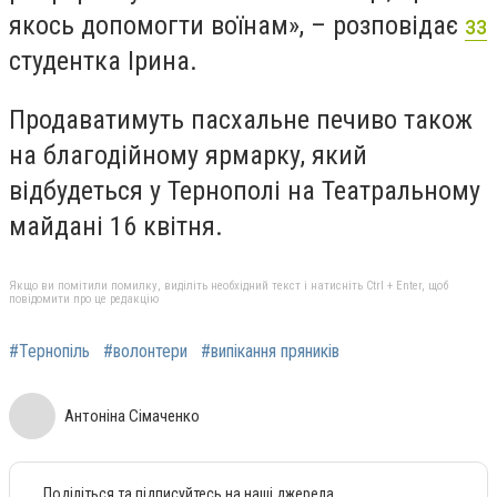
якось допомогти воїнам», – розповідає
зз
студентка Ірина.
Продаватимуть пасхальне печиво також
на благодійному ярмарку, який
відбудеться у Тернополі на Театральному
майдані 16 квітня.
Якщо ви помітили помилку, виділіть необхідний текст і натисніть Ctrl + Enter, щоб
повідомити про це редакцію
#Тернопіль
#волонтери
#випікання пряників
Антоніна Сімаченко
Поділіться та підписуйтесь на наші джерела