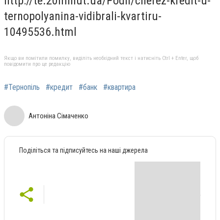
http://te.20minut.ua/Podii/cherez-kredit-u-
ternopolyanina-vidibrali-kvartiru-
10495536.html
Якщо ви помітили помилку, виділіть необхідний текст і натисніть Ctrl + Enter, щоб
повідомити про це редакцію
#Тернопіль
#кредит
#банк
#квартира
Антоніна Сімаченко
Поділіться та підписуйтесь на наші джерела