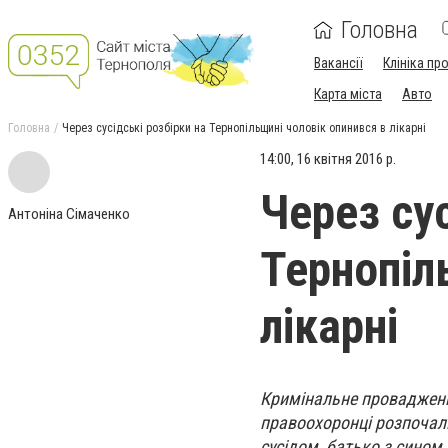
Головна
Вакансії
Клініка пр
Карта міста
Авто
Головна
Через сусідські розбірки на Тернопільщині чоловік опинився в лікарні
14:00, 16 квітня 2016 р.
Через сус
Антоніна Сімаченко
Тернопіл
лікарні
Кримінальне провадженн
правоохоронці розпочал
сусідом, батько з сином