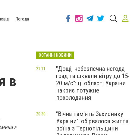
повіді
Погода
ОСТАННІ НОВИНИ
"Дощі, небезпечна негода,
21:11
град та шквали вітру до 15-
я в
20 м/с": ці області України
накриє потужне
похолодання
"Вічна пам'ять Захиснику
20:30
України": обірвалося життя
ємини з
воїна з Тернопільщини