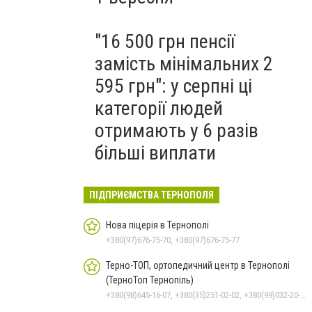
"16 500 грн пенсії
замість мінімальних 2
595 грн": у серпні ці
категорії людей
отримають у 6 разів
більші виплати
ПІДПРИЄМСТВА ТЕРНОПОЛЯ
Нова піцерія в Тернополі
+380(97)676-75-70, +380(97)676-75-77
Терно-ТОП, ортопедичний центр в Тернополі
(ТерноТоп Тернопіль)
+380(98)645-16-07, +380(35)251-02-02, +380(99)032-20-97