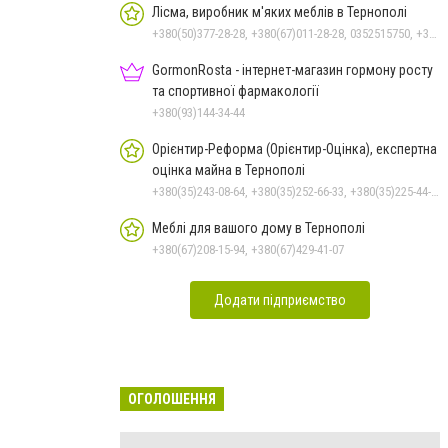
Лісма, виробник м'яких меблів в Тернополі
+380(50)377-28-28, +380(67)011-28-28, 0352515750, +380(50)313-28-28, +380(50)338-27-33, +380(50)377-67-87
GormonRosta - інтернет-магазин гормону росту
та спортивної фармакології
+380(93)144-34-44
Орієнтир-Реформа (Орієнтир-Оцінка), експертна
оцінка майна в Тернополі
+380(35)243-08-64, +380(35)252-66-33, +380(35)225-44-34, +380(97)108-44-83, +380(50)968-62-40
Меблі для вашого дому в Тернополі
+380(67)208-15-94, +380(67)429-41-07
Додати підприємство
ОГОЛОШЕННЯ