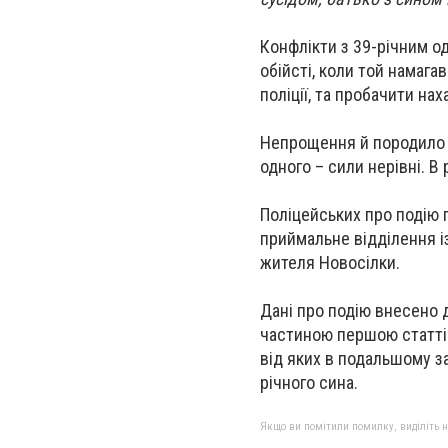
Конфлікти з 39-річним о
обійсті, коли той намага
поліції, та пробачити нах
Непрощення й породило ч
одного – сили нерівні. В
Поліцейських про подію 
приймальне відділення і
жителя Новосілки.
Дані про подію внесено 
частиною першою статті 
від яких в подальшому за
річного сина.
Якщо ви помітили помилку, виділіть нео