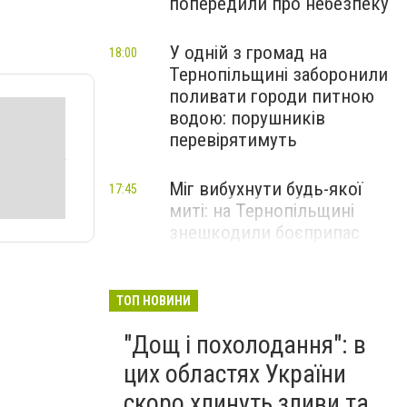
попередили про небезпеку
У одній з громад на
18:00
Тернопільщині заборонили
поливати городи питною
водою: порушників
перевірятимуть
Міг вибухнути будь-якої
17:45
миті: на Тернопільщині
знешкодили боєприпас
Стали відомі подробиці
17:30
моторошної ДТП на
ТОП НОВИНИ
Тернопільщині: серед
"Дощ і похолодання": в
постраждалих - дитина
(ФОТО)
цих областях України
скоро хлинуть зливи та