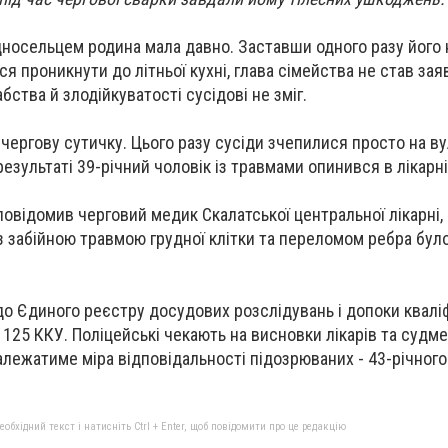
дносельцем родина мала давно. Заставши одного разу його
вся проникнути до літньої кухні, глава сімейства не став за
абства й злодійкуватості сусідові не зміг.
ергову сутичку. Цього разу сусіди зчепилися просто на ву
 результаті 39-річний чоловік із травмами опинився в лікарні
повідомив черговий медик Скалатської центральної лікарні, 
з забійною травмою грудної клітки та переломом ребра бу
до Єдиного реєстру досудових розслідувань і допоки квалі
125 ККУ. Поліцейські чекають на висновки лікарів та судме
лежатиме міра відповідальності підозрюваних - 43-річного 
бхідний текст і натисніть Ctrl + Enter, щоб повідомити про це редакцію