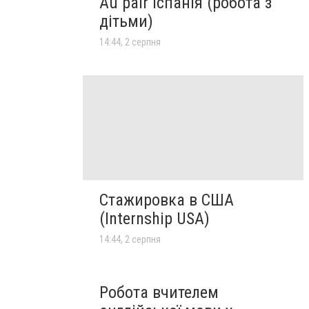
Au pair Іспанія (робота з
дітьми)
14:44, 2 серпня
Стажировка в США
(Internship USA)
14:44, 2 серпня
Робота вчителем