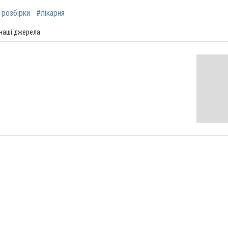
 розбірки
#лікарня
 наші джерела