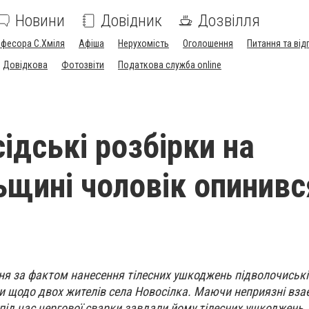
Новини
Довідник
Дозвілля
офесора С.Хміля
Афіша
Нерухомість
Оголошення
Питання та від
Довідкова
Фотозвіти
Податкова служба online
ідські розбірки на
ьщині чоловік опинивс
я за фактом нанесення тілесних ушкоджень підволочиські
и щодо двох жителів села Новосілка. Маючи неприязні вза
 під час чергової сварки завдали йому тілесних ушкоджень.