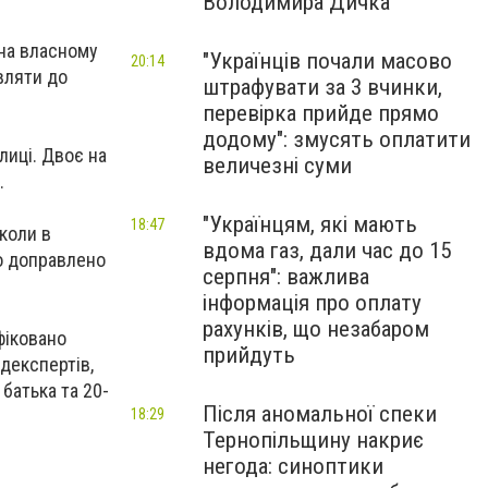
Володимира Дичка
 на власному
"Українців почали масово
20:14
являти до
штрафувати за 3 вчинки,
перевірка прийде прямо
додому": змусять оплатити
лиці. Двоє на
величезні суми
.
"Українцям, які мають
18:47
коли в
вдома газ, дали час до 15
ло доправлено
серпня": важлива
інформація про оплату
рахунків, що незабаром
фіковано
прийдуть
декспертів,
батька та 20-
Після аномальної спеки
18:29
Тернопільщину накриє
негода: синоптики