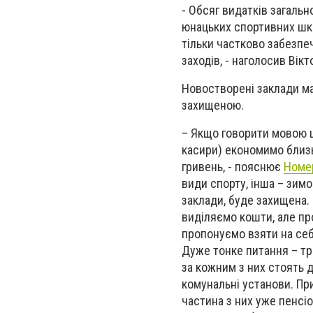
- Обсяг видатків загаль
юнацьких спортивних шкі
тільки частково забезпе
заходів, - наголосив Вік
Новостворені заклади ма
захищеною.
– Якщо говорити мовою ц
касири) економимо близьк
гривень, - пояснює
Номе
види спорту, інша – зимо
заклади, буде захищена.
виділяємо кошти, але пр
пропонуємо взяти на себ
Дуже тонке питання – тр
за кожним з них стоять д
комунальні установи. П
частина з них уже пенсіо