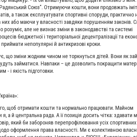
"Радянський Союз". Отримуючи кошти, вони продовжать імі
ратів, а також експлуатувати спортивні споруди, практично
 них або маючи у власності завдяки порушенням законів. С
но розуміє, але не визнає зміни в законодавстві та системі
роцесів бюджетної і територіальної децентралізації та екон
ь приймати непопулярні й антикризові кроки.
є, що зміни жодним чином не торкнуться дітей. Вони як за
 будуть займатися. Навпаки – це дозволить покращити матер
им - і якість підготовки.
країна»:
ого, щоб отримати кошти та нормально працювати. Майном
я, а й центральна рада. А її позиція досить чітка: здавати 
овір, який би забороняв перепрофілювання усіх спортивних 
щодо оформлення права власності. Ми є колективною власніс