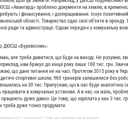
робили, щоб це змінити. Наприклад, у ДЮСШ «Буревісник» в
 ДЮСШ «Авангард» зроблено документи на землю, в кременец
требують і фінансування, і доопрацювання. Існує позитивни
 Рівненській області. Товариство здає свої об’єкти в оренду.
ої ради та адміністрації. Однак передачі у комунальну вла
ор ДЮСШ «Буревісник»:
змін, але треба дивитися, що буде на виході. Не розумію, з
Наприклад, нам бракує до кінця року лише 100 тис. грн. Звич
ажаю, що дане питання не на часі. Протягом 2015 року в Укр
дитячі спортивні школи, 960 тренерів залишилися без робот
меншилась на 30 тис. Припускаю, що в нас буде аналогічна с
ь працювати в комунальні установи. А в нас, на жаль, пробл
працюють дуже давно. Це тому, що зарплата у них 3 тис. грн.
и треба дуже тонко продумати.
бхідний текст і натисніть Ctrl + Enter, щоб повідомити про це редакцію