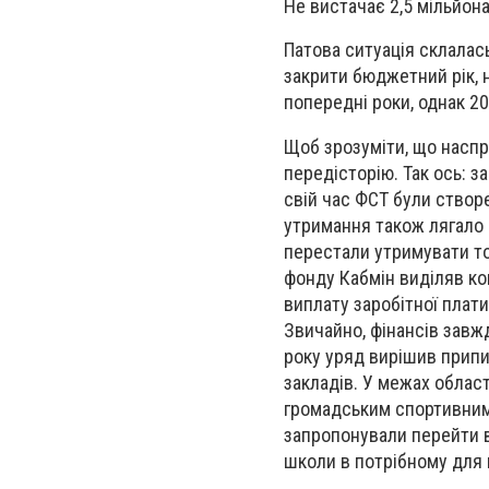
Не вистачає 2,5 мільйон
Патова ситуація склалас
закрити бюджетний рік, н
попередні роки, однак 2
Щоб зрозуміти, що наспр
передісторію. Так ось: 
свій час ФСТ були створе
утримання також лягало 
перестали утримувати то
фонду Кабмін виділяв ко
виплату заробітної плат
Звичайно, фінансів завж
року уряд вирішив припи
закладів. У межах област
громадським спортивним 
запропонували перейти в
школи в потрібному для 