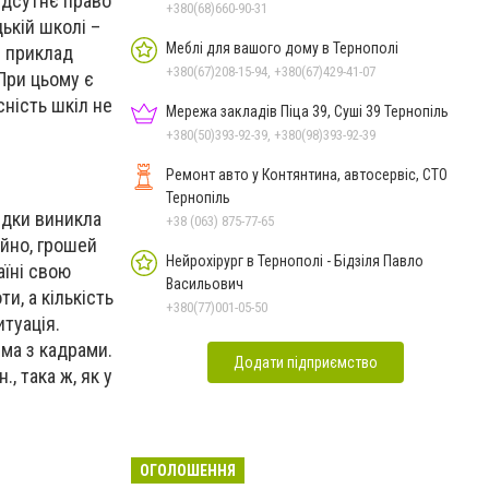
ідсутнє право
+380(68)660-90-31
ькій школі –
Меблі для вашого дому в Тернополі
й приклад
+380(67)208-15-94, +380(67)429-41-07
 При цьому є
сність шкіл не
Мережа закладів Піца 39, Суші 39 Тернопіль
+380(50)393-92-39, +380(98)393-92-39
Ремонт авто у Контянтина, автосервіс, СТО
Тернопіль
відки виникла
+38 (063) 875-77-65
айно, грошей
Нейрохірург в Тернополі - Бідзіля Павло
аїні свою
Васильович
и, а кількість
+380(77)001-05-50
итуація.
ема з кадрами.
Додати підприємство
, така ж, як у
ОГОЛОШЕННЯ