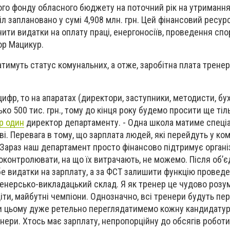
ного фонду обласного бюджету на поточний рік на утриманн
л заплановано у сумі 4,908 млн. грн. Цей фінансовий ресур
чити видатки на оплату праці, енергоносіїв, проведення сп
тор Мацикур.
тимуть статус комунальних, а отже, заробітна плата тренер
ифр, то на апаратах (директори, заступники, методисти, бух
о 500 тис. грн., тому до кінця року будемо просити ще тіль
р один
директор департаменту. - Одна школа матиме спеціал
ві. Перевага в тому, що зарплата людей, які перейдуть у ко
 Зараз наш департамент просто фінансово підтримує організ
оконтролювати, на що їх витрачають, не можемо. Після об’
е видатки на зарплату, а за ФСТ залишити функцію проведе
енерсько-викладацький склад. Я як тренер це чудово розум
іти, майбутні чемпіони. Однозначно, всі тренери будуть пе
ри цьому дуже ретельно переглядатимемо кожну кандидатур
нери. Хтось має зарплату, непропорційну до обсягів роботи.