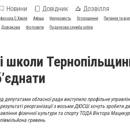
Новини
Довідник
Дозвілля
офесора С.Хміля
Афіша
Нерухомість
Оголошення
Питання та від
Довідкова
Фотозвіти
Податкова служба online
і школи Тернопільщин
б’єднати
ед депутатами обласної ради виступило профільне управлі
результаті реорганізації з восьми ДЮСШ хочуть зробити дві
вління фізичної культури та спорту ТОДА Віктора Мацикур
півмільйона гривень.