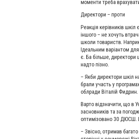
моменти треба врахуват
Директори – проти
Реакція керівників шкіл 
іншого – не хочуть втра
школи товариств. Наприкл
Ідеальним варіантом для
є. Ба більше, директори 
надто пізно.
– Якби директори шкіл 
брали участь у програмах
облради Віталій Фидрин.
Варто відзначити, що в У
засновників та за погод
оптимізовано 30 ДЮСШ. Ц
– Звісно, отримав багато
сторінці у соцмережі Вік