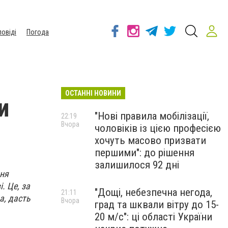
повіді
Погода
ОСТАННІ НОВИНИ
и
"Нові правила мобілізації,
22:19
Вчора
чоловіків із цією професією
хочуть масово призвати
першими": до рішення
залишилося 92 дні
ння
. Це, за
"Дощі, небезпечна негода,
21:11
а, дасть
Вчора
град та шквали вітру до 15-
20 м/с": ці області України