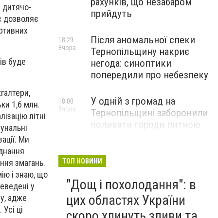
рахунків, що незабаром
я дитячо-
прийдуть
с дозволяє
ортивних
Після аномальної спеки
18:29
Вчора
Тернопільщину накриє
ів буде
негода: синоптики
попередили про небезпеку
галтери,
У одній з громад на
18:00
ки 1,6 млн.
Вчора
Тернопільщині заборонили
ізацію літні
поливати городи питною
мунальні
водою: порушників
ації. Ми
перевірятимуть
єднання
ТОП НОВИНИ
ння змагань.
Міг вибухнути будь-якої
ію і знаю, що
17:45
"Дощ і похолодання": в
Вчора
миті: на Тернопільщині
реведені у
знешкодили боєприпас
цих областях України
у, адже
 Усі ці
скоро хлинуть зливи та