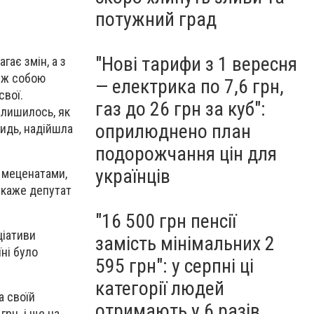
потужний град
"Нові тарифи з 1 вересня
гає змін, а з
між собою
— електрика по 7,6 грн,
свої.
газ до 26 грн за куб":
алишилось, як
оприлюднено план
видь, надійшла
подорожчання цін для
українців
 меценатами,
– каже депутат
"16 500 грн пенсії
ціативи
замість мінімальних 2
ні було
595 грн": у серпні ці
.
категорії людей
а своїй
отримають у 6 разів
грн. і ще на