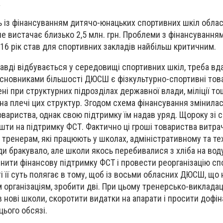
а
ь із фінансуванням дитячо-юнацьких спортивних шкіл облас
е вистачає близько 2,5 млн. грн. Проблеми з фінансуванням
016 рік став для спортивних закладів найбільш критичним.
авді відбувається у середовищі спортивних шкіл, треба вд
засновниками більшості ДЮСШ є фізкультурно-спортивні тов
ні при структурних підрозділах державної влади, міліції тощ
на плечі цих структур. Згодом схема фінансування змінилас
вариства, однак свою підтримку їм надав уряд. Щороку зі 
шти на підтримку ФСТ. Фактично ці гроші товариства витра
и тренерам, які працюють у школах, адміністративному та т
ди бракувало, але школи якось перебивалися з хліба на вод
нити фінансову підтримку ФСТ і провести реорганізацію с
і її суть полягає в тому, щоб із восьми обласних ДЮСШ, що
організаціям, зробити дві. При цьому тренерсько-виклада
 нові школи, скоротити видатки на апарати і просити дофі
цього обсязі.