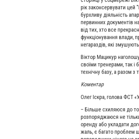
рік законсервувати цей 
бурхливу діяльність апа
первинних документів на
від тих, хто все прекрас
функціонування влади, п
негараздів, які змушуют
Віктор Мацикур наголошу
своїми тренерами, так і
технічну базу, а разом з т
Коментар
Олег Іскра, голова ФСТ «У
– Більше схиляюся до т
розпоряджаюся не тільки 
оренду або укладати дог
жаль, є багато проблем 