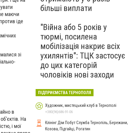
більші виплати
тувати
 не маючи
против іде
"Війна або 5 років у
тюрмі, посилена
омічних
мобілізація накриє всіх
ухилянтів": ТЦК застосує
ймалися зі
іально-
до цих категорій
чоловіків нові заходи
ПІДПРИЄМСТВА ТЕРНОПОЛЯ
Художник, мистецький клуб в Тернополі
майно в
+380(96)686-91-06
об’єктів. На
Клінінг Дім Побут Служба Тернопіль, Бережани,
тю, і мої
Козова, Підгайці, Рогатин