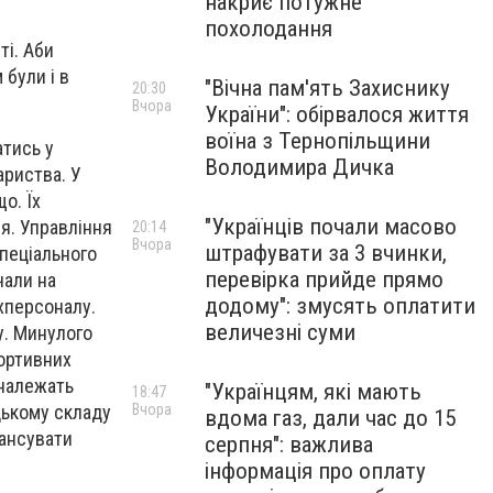
накриє потужне
похолодання
ті. Аби
 були і в
"Вічна пам'ять Захиснику
20:30
Вчора
України": обірвалося життя
воїна з Тернопільщини
атись у
Володимира Дичка
ариства. У
о. Їх
"Українців почали масово
я. Управління
20:14
Вчора
штрафувати за 3 вчинки,
спеціального
перевірка прийде прямо
чали на
додому": змусять оплатити
ехперсоналу.
величезні суми
у. Минулого
портивних
 належать
"Українцям, які мають
18:47
цькому складу
Вчора
вдома газ, дали час до 15
нансувати
серпня": важлива
інформація про оплату