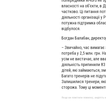
попередники нічого не з
власності на об’єкти, в
частково. Ці питання по
діяльності організації у
потужна підтримка обласн
відбулося.
Богдан Балабан, директ
– Звичайно, час вимагає 
потреба у 2,5 млн. грн. 
усім не вистачає, але вв
діяльність припинили 83 
дітей, які займаються, з
Багато тренерів не підут
Залишилися тренери, які 
сторожа. Тому ці момент
Якщо ви помітили помилку, виділіть нео