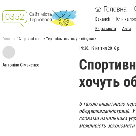
Головна
Вакансії
Клініка пр
Карта міста
Авто
Головна
Спортивні школи Тернопільщини хочуть об’єднати
19:30, 19 квітня 2016 р.
Спортивн
Антоніна Сімаченко
хочуть о
З такою ініціативою пер
облдержадміністрації. У 
словами начальника упра
можливість зекономити 