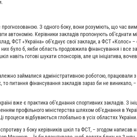
и.
є прогнозованою. З одного боку, вони розуміють, що час вима
чати автономію. Керівники закладів пропонують об’єднати 
ад, ФСТ «Україна» об’єднує свої заклади, а ФСТ «Колос» – 
 них було б, якби область продовжила фінансування і все з
шкіл навіть готові шукати спонсорів, але ця ініціатива, воче
належно займалися адміністративною роботою, працювали з
, то питання фінансування закладів зараз би не виникало, 
країні вже є практика об’єднання спортивних закладів. З іні
женням профільного міністерства шляхом об’єднання в Украї
і процеси відбуваються глобально в усіх областях України
 спротиву з боку керівників шкіл та ФСТ, – згодом написав н
тор Мацикур. - Їх би влаштувало, щоб додати близько 3 млн. 