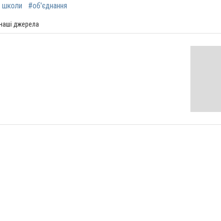
і школи
#об'єднання
 наші джерела