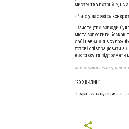
мистецтво потрібне, і є 
- Чи є у вас якісь конк
- Мистецтво завжди було
міста запустити безкошт
собі навчання в художні
готові співпрацювати з 
виставку та підтримати 
Якщо ви помітили помилку, виділіть нео
"20 ХВИЛИН"
Поділіться та підписуйтесь на