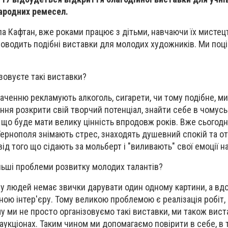
ародних ремесел.
а Кафтан, вже роками працює з дітьми, навчаючи їх мистецт
оводить подібні виставки для молодих художників. Ми поці
зовуєте такі виставки?
баченню рекламують алкоголь, сигарети, чи тому подібне, м
ння розкрити свій творчий потенціал, знайти себе в чомусь
 що буде мати велику цінність впродовж років. Вже сьогодн
Тернополя знімають стрес, знаходять душевний спокій та 
д того що сідають за мольберт і "виливають" свої емоції на
ільші проблеми розвитку молодих талантів?
і у людей немає звички дарувати один одному картини, а вд
ною інтер'єру. Тому великою проблемою є реалізація робіт,
у ми не просто організовуємо такі виставки, ми також вист
аукціонах. Таким чином ми допомагаємо повірити в себе, в 