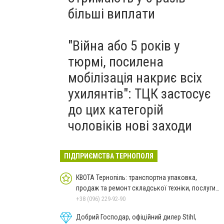
більші виплати
"Війна або 5 років у
тюрмі, посилена
мобілізація накриє всіх
ухилянтів": ТЦК застосує
до цих категорій
чоловіків нові заходи
ПІДПРИЄМСТВА ТЕРНОПОЛЯ
КВОТА Тернопіль: транспортна упаковка,
продаж та ремонт складської техніки, послуги з
металообробки
+38 (096) 229-92-90
Добрий Господар, офіційний дилер Stihl,