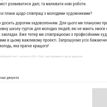
зміст розвиватися далі, та малювати нові роботи.
ретні плани щодо співпраці з молодими художниками?
 досить дорогим задоволенням. Для цього ми плануємо пр
овну школу-гурток для молодих людей, які не мають змоги
х закладах. Вже тепер ми співпрацюємо з професійними худ
нами в цьому важливому проекті. Запрошуємо усіх бажаючих
молодь, яка прагне кращого!
бхідний текст і натисніть Ctrl + Enter, щоб повідомити про це редакцію
 наші джерела