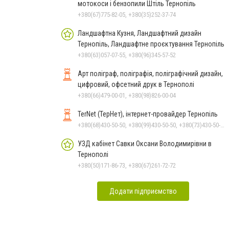
мотокоси і бензопили Штіль Тернопіль
+380(67)775-82-05, +380(35)252-37-74
Ландшафтна Кузня, Ландшафтний дизайн
Тернопіль, Ландшафтне проєктування Тернопіль
+380(63)057-07-55, +380(96)345-57-52
Арт поліграф, поліграфія, поліграфічний дизайн,
цифровий, офсетний друк в Тернополі
+380(66)479-00-01, +380(98)826-00-04
TerNet (ТерНет), інтернет-провайдер Тернопіль
+380(68)430-50-50, +380(99)430-50-50, +380(73)430-50-50
УЗД кабінет Савки Оксани Володимирівни в
Тернополі
+380(50)171-86-73, +380(67)261-72-72
Додати підприємство