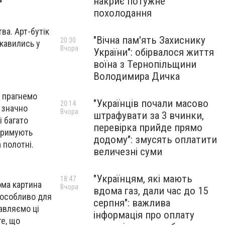
накриє потужне
похолодання
ва. Арт-бутік
"Вічна пам'ять Захиснику
20:30
кавились у
Вчора
України": обірвалося життя
воїна з Тернопільщини
Володимира Дичка
и прагнемо
"Українців почали масово
20:14
 значно
Вчора
штрафувати за 3 вчинки,
і багато
перевірка прийде прямо
отримують
додому": змусять оплатити
 полотні.
величезні суми
"Українцям, які мають
18:47
ома картина
Вчора
вдома газ, дали час до 15
 особливо для
серпня": важлива
авляємо ці
інформація про оплату
те, що