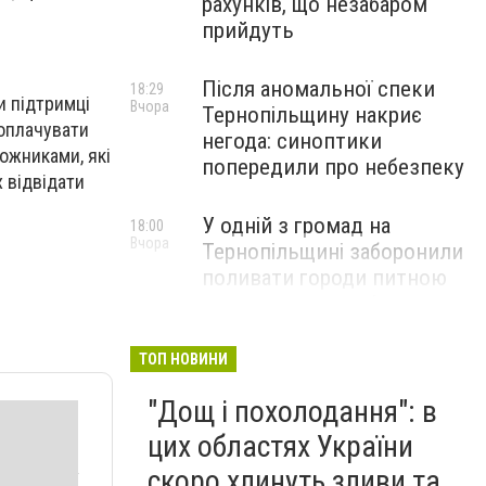
рахунків, що незабаром
прийдуть
Після аномальної спеки
18:29
и підтримці
Вчора
Тернопільщину накриє
 оплачувати
негода: синоптики
ожниками, які
попередили про небезпеку
 відвідати
У одній з громад на
18:00
Вчора
Тернопільщині заборонили
поливати городи питною
водою: порушників
перевірятимуть
ТОП НОВИНИ
Міг вибухнути будь-якої
17:45
"Дощ і похолодання": в
Вчора
миті: на Тернопільщині
знешкодили боєприпас
цих областях України
скоро хлинуть зливи та