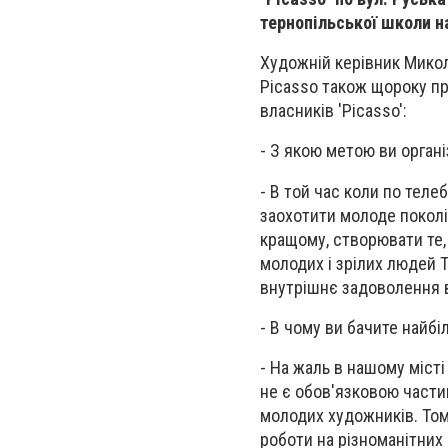
тернопільської школи н
Художній керівник Микол
Picasso також щороку пр
власників 'Picasso':
- З якою метою ви органі
- В той час коли по теле
заохотити молоде поколі
кращому, створювати те,
молодих і зрілих людей 
внутрішнє задоволення ві
- В чому ви бачите найб
- На жаль в нашому міст
не є обов'язковою части
молодих художників. Том
роботи на різноманітних 