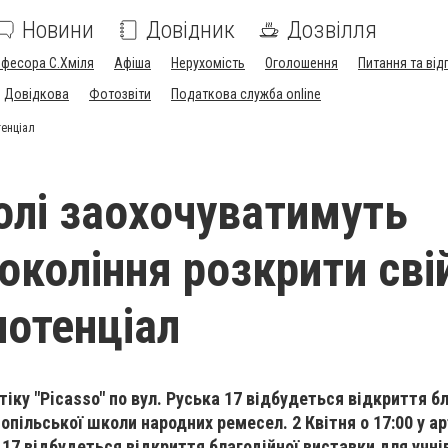
Новини
Довідник
Дозвілля
офесора С.Хміля
Афіша
Нерухомість
Оголошення
Питання та від
Довідкова
Фотозвіти
Податкова служба online
тенціал
олі заохочуватимуть
окоління розкрити сві
потенціал
утіку "Picasso" по вул. Руська 17 відбудеться відкриття б
опільської школи народних ремесел. 2 Квітня о 17:00 у ар
а 17 відбудеться відкриття благодійної виставки для учні