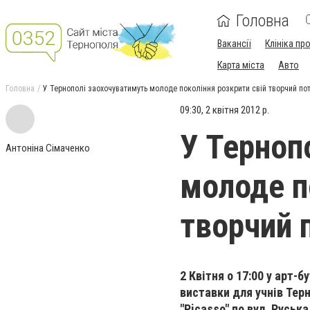
Головна
Вакансії
Клініка пр
Карта міста
Авто
Головна
У Тернополі заохочуватимуть молоде покоління розкрити свій творчий по
09:30, 2 квітня 2012 р.
У Терноп
Антоніна Сімаченко
молоде п
творчий 
2 Квітня о 17:00 у арт-б
виставки для учнів Терн
"Picasso" по вул. Руськ