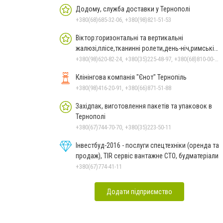
Додому, служба доставки у Тернополі
+380(68)685-32-06, +380(98)821-51-53
Віктор:горизонтальні та вертикальні
жалюзі,плісе,тканинні ролети,день-ніч,римські
штори в Тернополі
+380(98)620-82-24, +380(35)225-48-97, +380(68)810-00-33
Клінінгова компанія "Єнот" Тернопіль
+380(98)416-20-91, +380(66)871-51-88
Західпак, виготовлення пакетів та упаковок в
Тернополі
+380(67)744-70-70, +380(35)223-50-11
Інвестбуд-2016 - послуги спецтехніки (оренда та
продаж), TIR сервіс вантажне СТО, будматеріали
+380(67)774-41-11
Додати підприємство