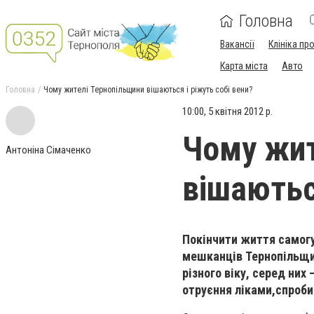
Головна
Вакансії
Клініка пр
Карта міста
Авто
Головна
Чому жителі Тернопільщини вішаються і ріжуть собі вени?
10:00, 5 квітня 2012 р.
Чому жит
Антоніна Сімаченко
вішаються
Покінчити життя самог
мешканців Тернопільщи
різного віку, серед них 
отруєння ліками,
спроби