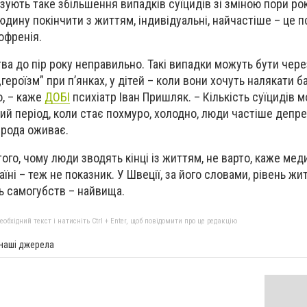
зують таке збільшення випадків суїцидів зі зміною пори ро
дину покінчити з життям, індивідуальні, найчастіше – це п
офренія.
ва до пір року неправильно. Такі випадки можуть бути чере
ероїзм” при п’янках, у дітей – коли вони хочуть налякати ба
о, – каже
ДОБІ
психіатр Іван Пришляк. – Кількість суїцидів 
й період, коли стає похмуро, холодно, люди частіше депре
ирода оживає.
го, чому люди зводять кінці із життям, не варто, каже мед
аїні – теж не показник. У Швеції, за його словами, рівень ж
ть самогубств – найвища.
бхідний текст і натисніть Ctrl + Enter, щоб повідомити про це редакцію
 наші джерела