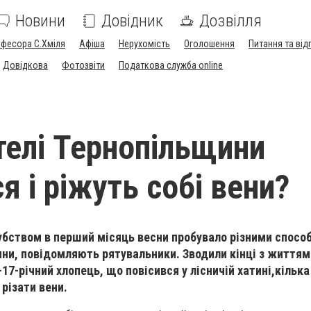
Новини
Довідник
Дозвілля
офесора С.Хміля
Афіша
Нерухомість
Оголошення
Питання та від
Довідкова
Фотозвіти
Податкова служба online
елі Тернопільщини
 і ріжуть собі вени?
убством в перший місяць весни пробувало різними спосо
ни, повідомляють рятувальники. Зводили кінці з життя
–
17-річний хлопець, що повісився у лісничій хатині,
кілька
 різати вени.