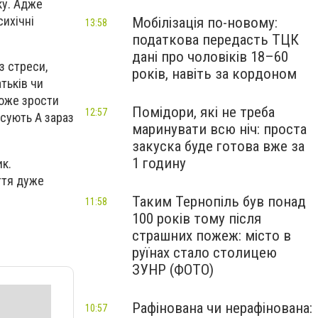
ку. Адже
сихічні
Мобілізація по-новому:
13:58
податкова передасть ТЦК
дані про чоловіків 18–60
з стреси,
років, навіть за кордоном
тьків чи
може зрости
Помідори, які не треба
12:57
сують А зараз
маринувати всю ніч: проста
закуска буде готова вже за
1 годину
ик.
иття дуже
Таким Тернопіль був понад
11:58
100 років тому після
страшних пожеж: місто в
руїнах стало столицею
ЗУНР (ФОТО)
Рафінована чи нерафінована:
10:57