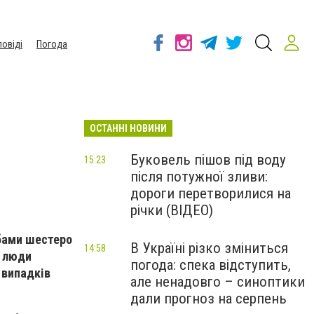
повіді
Погода
ОСТАННІ НОВИНИ
Буковель пішов під воду
15:23
після потужної зливи:
дороги перетворилися на
річки (ВІДЕО)
бами шестеро
В Україні різко зміниться
14:58
м люди
погода: спека відступить,
 випадків
але ненадовго – синоптики
дали прогноз на серпень