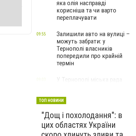
яка олія насправді
корисніша та чи варто
переплачувати
Залишили авто на вулиці –
09:55
можуть забрати: у
Тернополі власників
попередили про крайній
термін
У Тернополі міська рада
09:03
покриває різницю
показників - небаланс води
ТОП НОВИНИ
"Дощ і похолодання": в
цих областях України
скоро хлинуть зливи та