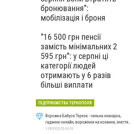
бронювання":
мобілізація і броня
"16 500 грн пенсії
замість мінімальних 2
595 грн": у серпні ці
категорії людей
отримають у 6 разів
більші виплати
ПІДПРИЄМСТВА ТЕРНОПОЛЯ
Ворожка Бабуся Тереза - сильна знахарка,
гадання онлайн, ворожіння на кохання, зняття
порчі
+380(95)203-63-53