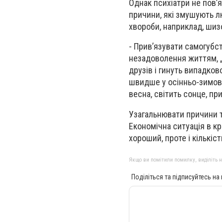
Однак психіатри не повʼя
причини, які змушують лю
хвороби, наприклад, шиз
- Прив’язувати самогубст
незадоволення життям, „г
друзів і гинуть випадков
швидше у осінньо-зимови
весна, світить сонце, пр
Узагальнювати причини то
Економічна ситуація в кр
хороший, проте і кількіс
Якщо ви помітили помилку, виділіть нео
Поділіться та підписуйтесь на