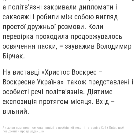
а політв’язні закривали дипломати і
саквояжі і робили між собою вигляд
простої дружньої розмови. Коли
перевірка проходила продовжувалось
освячення паски,
–
зауважив Володимир
Бірчак.
На виставці «Христос Воскрес –
Воскресне Україна» також представлені і
особисті речі політв’язнів. Діятиме
експозиція протягом місяця. Вхід –
вільний.
Якщо ви помітили помилку, виділіть необхідний текст і натисніть Ctrl + Enter, щоб
повідомити про це редакцію