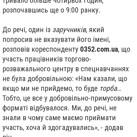
тривало більше чотирьох годин,
розпочавшись ще о 9:00 ранку.
До речі, один із
заручників
, який
попросив не вказувати його імені,
розповів кореспонденту
0352.com.ua
, що
участь працівників торгово-
розважального центру в спецнавчаннях
не була добровільною: «Нам казали, що
якщо ми не прийдемо, то буде
торба
…
Тобто, це все у добровільно-примусовому
форматі відбувалося. Ми, до речі, не
знали в чому саме маємо приймати
участь, хоча й здогадувались», - додав