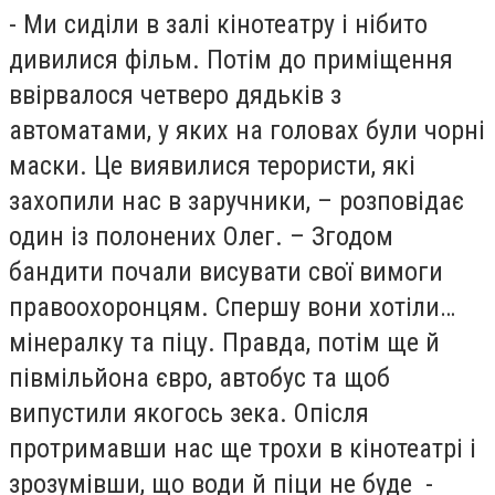
- Ми сиділи в залі кінотеатру і нібито
дивилися фільм. Потім до приміщення
ввірвалося четверо дядьків з
автоматами, у яких на головах були чорні
маски. Це виявилися терористи, які
захопили нас в заручники, – розповідає
один із полонених Олег. – Згодом
бандити почали висувати свої вимоги
правоохоронцям. Спершу вони хотіли…
мінералку та піцу. Правда, потім ще й
півмільйона євро, автобус та щоб
випустили якогось зека. Опісля
протримавши нас ще трохи в кінотеатрі і
зрозумівши, що води й піци не буде -