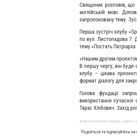
Священик розповів, що 
англійській мові. Допо
запропоновану тему. Зуст
Перша зустріч клубу «Spe
по вул. Листопадова 7. 
тему «Постать Патріарха
«Нашим другим проектом 
В першу чергу, він буде
клубу – цікава презен
формат діалогу для закр
Голова фундації запр
використання сучасної 
Тарас Хлібович. Захід ро
Якщо ви помітили помилку, виділіть нео
Поділіться та підписуйтесь на