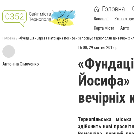
Головна
Вакансії
Клініка пр
Карта міста
Авто
Головна
«Фундація «Справа Патріарха Йосифа» запрошує тернополян до вечірніх кл
16:00, 29 квітня 2012 р.
«Фундаці
Антоніна Сімаченко
Йосифа» 
вечірніх 
Тернопільська міська
здійснить нові просвіт
Романківа, перший про