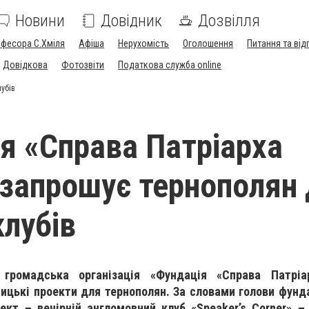
Новини
Довідник
Дозвілля
офесора С.Хміля
Афіша
Нерухомість
Оголошення
Питання та від
Довідкова
Фотозвіти
Податкова служба online
убів
я «Справа Патріарха
запрошує тернополян 
клубів
 громадська організація «Фундація «Справа Патрі
ницькі проекти для тернополян. За словами голови фунда
ект – вечірній англомовний клуб «Speaker’s Corner» –