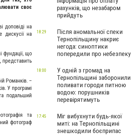
інформація про оплату
алювати своє
рахунків, що незабаром
прийдуть
і доповіді на
Після аномальної спеки
18:29
е дискусії на
Тернопільщину накриє
негода: синоптики
попередили про небезпеку
і фундації, що
ї, представить
У одній з громад на
18:00
Тернопільщині заборонили
ій Романків. –
поливати городи питною
в. У програмі
водою: порушників
 та подальший
перевірятимуть
отографія та
Міг вибухнути будь-якої
17:45
йний фотограф
миті: на Тернопільщині
знешкодили боєприпас