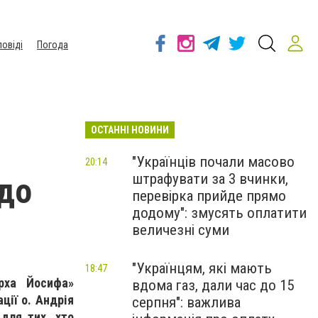
повіді
Погода
ОСТАННІ НОВИНИ
"Українців почали масово
20:14
штрафувати за 3 вчинки,
до
перевірка прийде прямо
додому": змусять оплатити
величезні суми
"Українцям, які мають
18:47
арха Йосифа»
вдома газ, дали час до 15
ції о. Андрія
серпня": важлива
 для тих, хто