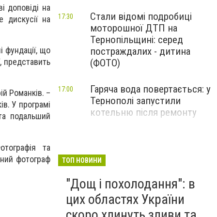
і доповіді на
Стали відомі подробиці
17:30
е дискусії на
моторошної ДТП на
Тернопільщині: серед
і фундації, що
постраждалих - дитина
ї, представить
(ФОТО)
Гаряча вода повертається: у
17:00
ій Романків. –
Тернополі запустили
в. У програмі
котельню після ремонту
 та подальший
Моторошна ДТП на
16:42
отографія та
Тернопільщині: у
йний фотограф
понівеченому авто
ТОП НОВИНИ
заблокувало людину (ФОТО)
"Дощ і похолодання": в
цих областях України
скоро хлинуть зливи та