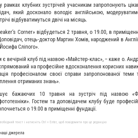
у рамках клубних зустрічей учасникам запропонують цікав
відач, який досконало володіє англійською, модеруватим
річі відбуватимуться двічі на місяць.
aker’s Corner» відбудеться 2 травня, о 19.00, в приміщенн
Доповідач, отець-доктор Мартин Хомів, народжений в Англі
 Йосифа Сліпого».
є вечірній клуб під назвою «Майстер-клас», – каже о. Андр
 спрямований на професійне вдосконалення корисних навикі
тація професіоналом своєї справи запропонованої теми
іплення отриманих знань».
ошує бажаючих 10 травня на зустріч під назвою «Ф
фототехніки». Гостем та доповідачем клубу буде професі
зпочнеться о 19.00 в приміщенні фундації.
бхідний текст і натисніть Ctrl + Enter, щоб повідомити про це редакцію
 наші джерела