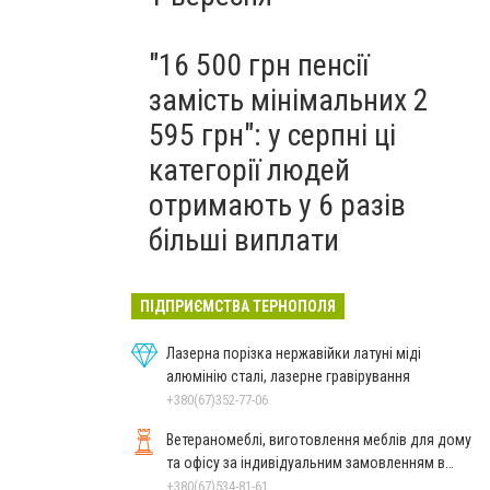
"16 500 грн пенсії
замість мінімальних 2
595 грн": у серпні ці
категорії людей
отримають у 6 разів
більші виплати
ПІДПРИЄМСТВА ТЕРНОПОЛЯ
Лазерна порізка нержавійки латуні міді
алюмінію сталі, лазерне гравірування
+380(67)352-77-06
Ветераномеблі, виготовлення меблів для дому
та офісу за індивідуальним замовленням в
Тернополі
+380(67)534-81-61