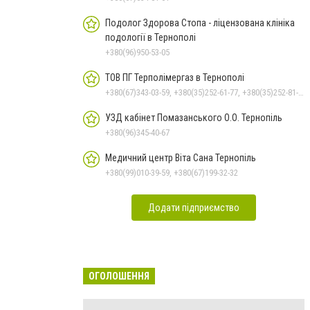
Подолог Здорова Стопа - ліцензована клініка
подології в Тернополі
+380(96)950-53-05
ТОВ ПГ Терполімергаз в Тернополі
+380(67)343-03-59, +380(35)252-61-77, +380(35)252-81-69
УЗД кабінет Помазанського О.О. Тернопіль
+380(96)345-40-67
Медичний центр Віта Сана Тернопіль
+380(99)010-39-59, +380(67)199-32-32
Додати підприємство
ОГОЛОШЕННЯ