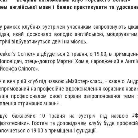
нем англійської мови і бажає практикувати та удоскон
у рамках клубних зустрічей учасникам запропонують цікав
відач, який досконало володіє англійською, модеруватим
річі відбуватимуться двічі на місяць.
aker’s Corner» відбудеться 2 травня, о 19.00, в приміщенн
Доповідач, отець-доктор Мартин Хомів, народжений в Англі
 Йосифа Сліпого».
є вечірній клуб під назвою «Майстер-клас», – каже о. Андр
 спрямований на професійне вдосконалення корисних навикі
тація професіоналом своєї справи запропонованої теми
іплення отриманих знань».
ошує бажаючих 10 травня на зустріч під назвою «Ф
фототехніки». Гостем та доповідачем клубу буде професі
зпочнеться о 19.00 в приміщенні фундації.