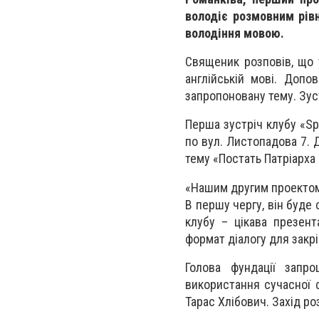
володіє розмовним рів
володіння мовою.
Священик розповів, що 
англійській мові. Допо
запропоновану тему. Зуст
Перша зустріч клубу «Spe
по вул. Листопадова 7. 
тему «Постать Патріарха
«Нашим другим проектом 
В першу чергу, він буде
клубу – цікава презен
формат діалогу для закр
Голова фундації запр
використання сучасної 
Тарас Хлібович. Захід ро