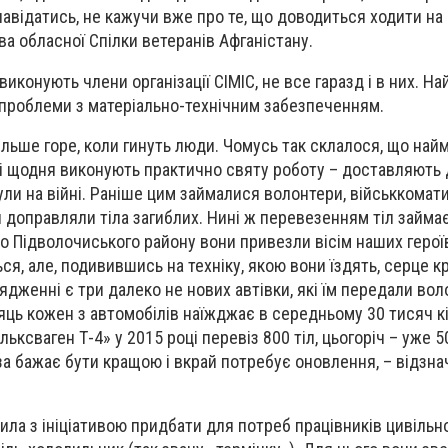
авідатись, не кажучи вже про те, що доводиться ходити на 
ва обласної Спілки ветеранів Афганістану.
иконують члени організації СІМІС, не все гаразд і в них. Най
є проблеми з матеріально-технічним забезпеченням.
більше горе, коли гинуть люди. Чомусь так склалося, що на
які щодня виконують практично святу роботу – доставляють 
нули на війні. Раніше цим займалися волонтери, військкомат
доправляли тіла загиблих. Нині ж перевезенням тіл займа
о Підволочиського району вони привезли вісім наших героїв
ся, але, подивившись на техніку, якою вони їздять, серце к
ядженні є три далеко не нових автівки, які їм передали воло
сяць кожен з автомобілів наїжджає в середньому 30 тисяч к
ьксваген Т-4» у 2015 році перевіз 800 тіл, цьогоріч – уже 5
за бажає бути кращою і вкрай потребує оновлення, – відзна
ила з ініціативою придбати для потреб працівників цивільн