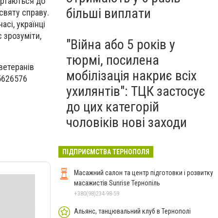
ертаються до
більші виплати
святу справу.
асі, українці
є зрозуміти,
"Війна або 5 років у
тюрмі, посилена
ветеранів
мобілізація накриє всіх
-5626576
ухилянтів": ТЦК застосує
до цих категорій
чоловіків нові заходи
ПІДПРИЄМСТВА ТЕРНОПОЛЯ
Масажний салон та центр підготовки і розвитку
масажистів Sunrise Тернопіль
+380(98)234-98-59
Альянс, танцювальний клуб в Тернополі