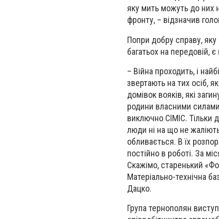
яку мить можуть до них н
фронту, – відзначив голо
Попри добру справу, яку в
багатьох на передовій, 
– Війна проходить, і най
звертають на тих осіб, 
домівок вояків, які заги
родини власними силами 
виключно СІМІС. Тільки д
люди ні на що не жаліють
обливається. В їх розпор
постійно в роботі. За мі
Скажімо, старенький «Фол
Матеріально-технічна ба
Дацко.
Група тернополян виступ