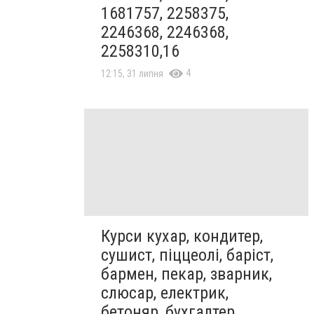
1681757, 2258375,
2246368, 2246368,
2258310,16
4
12:15, 31 липня
Курси кухар, кондитер,
сушист, піццеолі, баріст,
бармен, пекар, зварник,
слюсар, електрик,
бетоняр, бухгалтер,