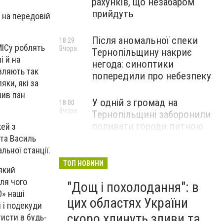
рахунків, що незабаром
прийдуть
 на передовій
Після аномальної спеки
18:29
МІСу роблять
Вчора
Тернопільщину накриє
і й на
негода: синоптики
авляють так
попередили про небезпеку
ки, які за
чив пан
У одній з громад на
18:00
Вчора
Тернопільщині заборонили
поливати городи питною
ей з
водою: порушників
 та Василь
перевірятимуть
ьної станції.
ТОП НОВИНИ
який
Міг вибухнути будь-якої
17:45
сля чого
"Дощ і похолодання": в
Вчора
миті: на Тернопільщині
0» наші
знешкодили боєприпас
цих областях України
 і подекуди
скоро хлинуть зливи та
тисти в будь-