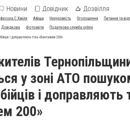
Новини
Довідник
Дозвілля
офесора С.Хміля
Афіша
Нерухомість
Оголошення
Питання та від
Довідкова
Фотозвіти
Податкова служба online
бійців і доправляють тіла «Вантажем 200»
жителів Тернопільщин
ся у зоні АТО пошуко
бійців і доправляють 
ем 200»