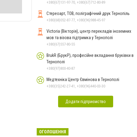
+380(67)131-97-70, +380(67)712-80-89
Стереоарт, ТОВ, поліграфічний друк Тернопіль
+380(68)052-87-77, +380(96)988-45-97
Victoria (Вікторія), центр перекладів іноземних
мов та візова підтримка у Тернополі
+380(67)557-80-55
BrukR (БрукР), професійне вкладання бруківки в
Тернополі
+380(97)800-40-87
Медтехніка Центр Євмінова в Тернополі
+380(35)242-27-41, +380(96)440-03-30
Додати підприємство
ОГОЛОШЕННЯ