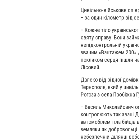
Цивільно-військове спів
– за один кілометр від се
– Кожне тіло українсько
святу справу. Вони займ
непідконтрольній українсь
званим «Вантажем 200» д
покликом серця пішли на
Лісовий.
Далеко від рідної домів
Тернополя, який у цивіл
Рогоза з села Пробіжна 
– Василь Миколайович осо
контролюють так звані Д
автомобілем тіла бійців
земляки як добровольці п
небезпечній ділянці роб