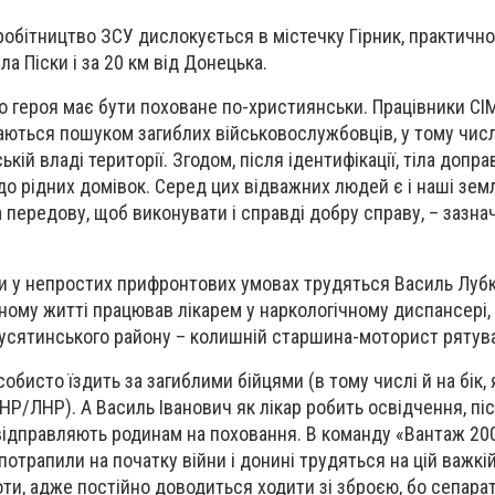
робітництво ЗСУ дислокується в містечку Гірник, практично
ла Піски і за 20 км від Донецька.
го героя має бути поховане по-християнськи. Працівники СІ
аються пошуком загиблих військовослужбовців, у тому числ
кій владі території. Згодом, після ідентифікації, тіла допр
о рідних домівок. Серед цих відважних людей є і наші земля
 передову, щоб виконувати і справді добру справу, – зазна
ки у непростих прифронтових умовах трудяться Василь Лубк
ьному житті працював лікарем у наркологічному диспансері,
Гусятинського району – колишній старшина-моторист рятувал
бисто їздить за загиблими бійцями (в тому числі й на бік, 
НР/ЛНР). А Василь Іванович як лікар робить освідчення, пі
 відправляють родинам на поховання. В команду «Вантаж 20
отрапили на початку війни і донині трудяться на цій важкій
оти, адже постійно доводиться ходити зі зброєю, бо сепара