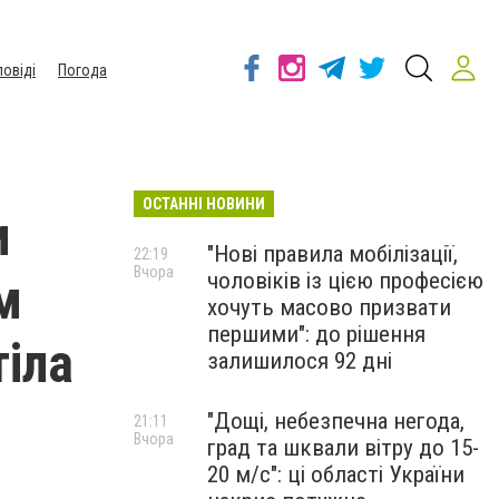
повіді
Погода
ОСТАННІ НОВИНИ
и
"Нові правила мобілізації,
22:19
Вчора
чоловіків із цією професією
м
хочуть масово призвати
першими": до рішення
тіла
залишилося 92 дні
"Дощі, небезпечна негода,
21:11
Вчора
град та шквали вітру до 15-
20 м/с": ці області України