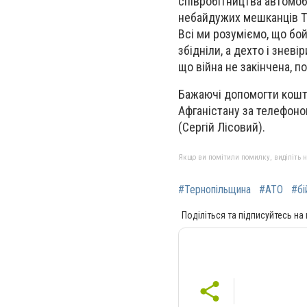
співробітництва автомоб
небайдужих мешканців Т
Всі ми розуміємо, що бойо
збідніли, а дехто і знев
що війна не закінчена, п
Бажаючі допомогти кошт
Афганістану за телефоно
(Сергій Лісовий).
Якщо ви помітили помилку, виділіть нео
#Тернопільщина
#АТО
#бі
Поділіться та підписуйтесь на