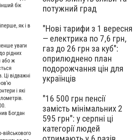
інший бік
потужний град
перше, як і в
"Нові тарифи з 1 вересня
— електрика по 7,6 грн,
йменше уваги
газ до 26 грн за куб":
до рідних
оприлюднено план
и або ж
подорожчання цін для
ється
. Ці відважні
українців
ров’ю
нтери і які
"16 500 грн пенсії
ілометрів.
00.
замість мінімальних 2
чив Богдан
595 грн": у серпні ці
категорії людей
о-військового
отримають у 6 разів