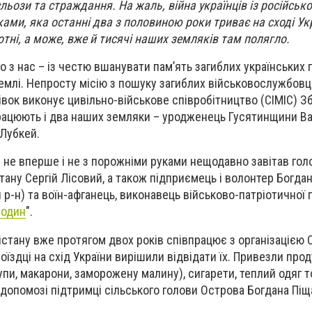
сльози та страждання. На жаль, війна українців із російсько
ами, яка останні два з половиною роки триває на сході Укр
отні, а може, вже й тисячі наших земляків там полягло.
 з нас – із честю вшанувати пам’ять загиблих українських г
 землі. Непросту місію з пошуку загиблих військовослужбовці
вок виконує цивільно-військове співробітництво (СІМІС) З
 працюють і два наших земляки – уродженець Гусятинщини В
Лубкей.
в не вперше і не з порожніми руками нещодавно завітав гол
тану Сергій Лісовий, а також підприємець і волонтер Богда
р-н) та воїн-афганець, виконавець військово-патріотичної 
 один
".
істану вже протягом двох років співпрацює з організацією СІ
оїздці на схід України вирішили відвідати їх. Привезли про
пи, макарони, заморожену малину), сигарети, теплий одяг т
 допомозі підтримці сільського голови Острова Богдана Піща