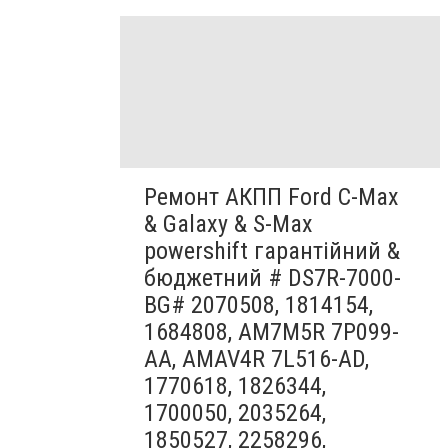
Ремонт АКПП Ford C-Max
& Galaxy & S-Max
powershift гарантійний &
бюджетний # DS7R-7000-
BG# 2070508, 1814154,
1684808, AM7M5R 7P099-
AA, AMAV4R 7L516-AD,
1770618, 1826344,
1700050, 2035264,
1850527, 2258296,