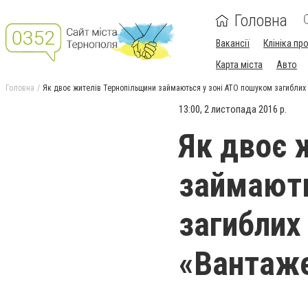
Головна
Вакансії
Клініка пр
Карта міста
Авто
Головна
Як двоє жителів Тернопільщини займаються у зоні АТО пошуком загиблих 
13:00, 2 листопада 2016 р.
Як двоє 
займають
загиблих 
«Вантаж