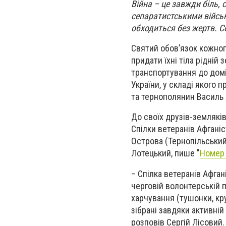
Війна – це завжди біль, 
сепаратистськими військ
обходиться без жертв. С
Святий обов’язок кожного
придати їхні тіла рідній
транспортування до домі
України, у складі якого
та тернополянин Василь 
До своїх друзів-землякі
Спілки ветеранів Афганіс
Острова (Тернопільський 
Лотецький, пише "
Номер
– Спілка ветеранів Афган
черговій волонтерській п
харчування (тушонки, кру
зібрані завдяки активній
розповів Сергій Лісовий.