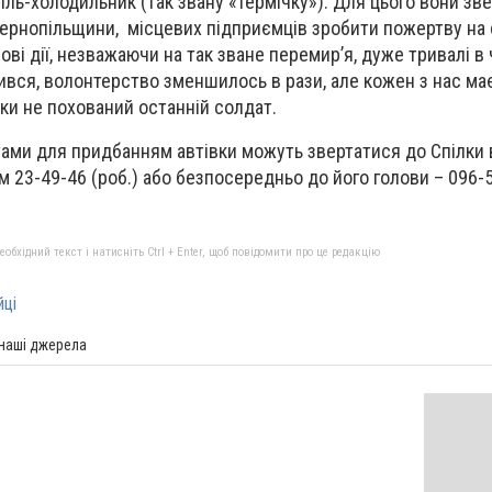
іль-холодильник (так звану «термічку»). Для цього вони зв
ернопільщини, місцевих підприємців зробити пожертву на 
ві дії, незважаючи на так зване перемир’я, дуже тривалі в ч
ірився, волонтерство зменшилось в рази, але кожен з нас ма
оки не похований останній солдат.
ами для придбанням автівки можуть звертатися до Спілки 
м 23-49-46 (роб.) або безпосередньо до його голови – 096
бхідний текст і натисніть Ctrl + Enter, щоб повідомити про це редакцію
йці
 наші джерела