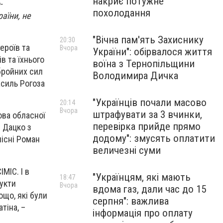
накриє потужне
-
похолодання
аїни, не
"Вічна пам'ять Захиснику
20:30
ероїв та
Вчора
України": обірвалося життя
в та їхнього
воїна з Тернопільщини
бройних сил
Володимира Дичка
асиль Рогоза
"Українців почали масово
20:14
Вчора
штрафувати за 3 вчинки,
ова обласної
перевірка прийде прямо
н Дацко з
додому": змусять оплатити
пісні Роман
величезні суми
МІС. І в
"Українцям, які мають
18:47
дукти
Вчора
вдома газ, дали час до 15
ощо, які були
серпня": важлива
тіна, –
інформація про оплату