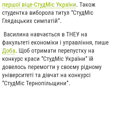
першої віце-СтудМіс України
. Також
студентка виборола титул "СтудМіс
Глядацьких симпатій".
Василина навчається в ТНЕУ на
факультеті економіки і управління, пише
Доба
. Щоб отримати перепустку на
конкурс краси "СтудМіс України" їй
довелось перемогти у своєму рідному
університеті та дівчат на конкурсі
"СтудМіс Тернопільщини".