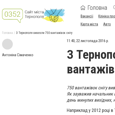
Головна
Вакансії
Клініка пр
Карта міста
Авто
Головна
З Тернополя вивезли 750 вантажівок снігу
11:40, 22 листопада 2016 р.
З Терноп
Антоніна Сімаченко
вантажів
750 вантажівок снігу вив
Як зауважив начальник ві
день минулих вихідних, н
Наприклад у 2012 році в 