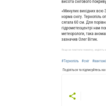
висота снігового покриву
«Минулих вихідних всю З
норма снігу. Тернопіль о
сягала 60 см. Для порівн
гідрометеоцентрі нам по
метеорологи, така аномал
зазначив Олег Вітик.
Якщо ви помітили помилку, виділіть нео
#Тернопіль
#сніг
#вантажі
Поділіться та підписуйтесь на