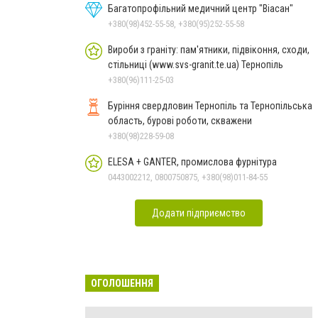
Багатопрофільний медичний центр "Віасан"
+380(98)452-55-58, +380(95)252-55-58
Вироби з граніту: пам'ятники, підвіконня, сходи,
стільниці (www.svs-granit.te.ua) Тернопіль
+380(96)111-25-03
Буріння свердловин Тернопіль та Тернопільська
область, бурові роботи, скважени
+380(98)228-59-08
ELESA + GANTER, промислова фурнітура
0443002212, 0800750875, +380(98)011-84-55
Додати підприємство
ОГОЛОШЕННЯ