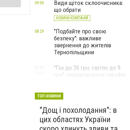
Види щіток склоочисника:
09:00
що обрати
НОВИНИ КОМПАНІЙ
"Подбайте про свою
08:29
безпеку": важливе
звернення до жителів
Тернопільщини
"Газ до 26 грн, світло до 9
20:43
Вчора
грн": подорожчання тарифів
заплановано на цей місяць,
названо ціни для українців
з 1 вересня
ТОП НОВИНИ
"Дощ і похолодання": в
цих областях України
скоро хлинуть зливи та