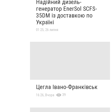
Надійний дизель-
генератор EnerSol SCFS-
35DM із доставкою по
Україні
01:25, 26 липня
Цегла Івано-Франківськ
39
16:26, Вчора