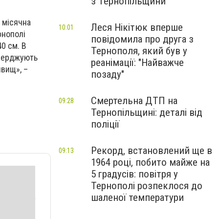
з Тернопільщини
 місячна
Леся Нікітюк вперше
10:01
рнополі
повідомила про друга з
40 см. В
Тернополя, який був у
тверджують
реанімації: "Найважче
явищ», –
позаду"
Смертельна ДТП на
09:28
Тернопільщині: деталі від
поліції
Рекорд, встановлений ще в
09:13
1964 році, побито майже на
5 градусів: повітря у
Тернополі розпеклося до
шаленої температури