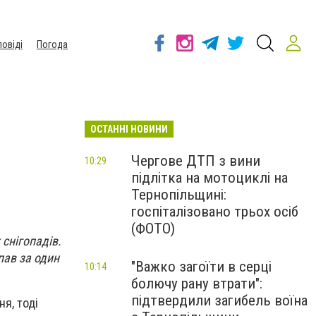
повіді
Погода
ОСТАННІ НОВИНИ
Чергове ДТП з вини
10:29
підлітка на мотоциклі на
Тернопільщині:
госпіталізовано трьох осіб
(ФОТО)
 снігопадів.
пав за один
"Важко загоїти в серці
10:14
болючу рану втрати":
підтвердили загибель воїна
я, тоді