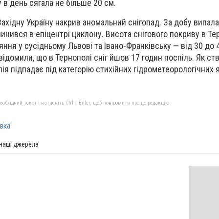
 в день сягала не більше 20 см.
ахідну Україну накрив аномальний снігопад. За добу випала
пинився в епіцентрі циклону. Висота снігового покриву в Те
яння у сусідньому Львові та Івано-Франківську — від 30 до 
відомили, що в Тернополі сніг йшов 17 годин поспіль. Як с
ія підпадає під категорію стихійних гідрометеорологічних 
бхідний текст і натисніть Ctrl + Enter, щоб повідомити про це редакцію
вка
 наші джерела