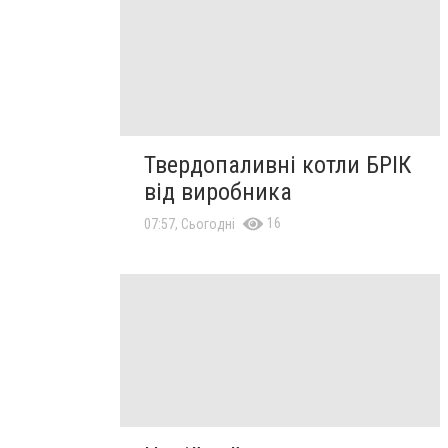
Твердопаливні котли БРІК
від виробника
16
07:57, Сьогодні