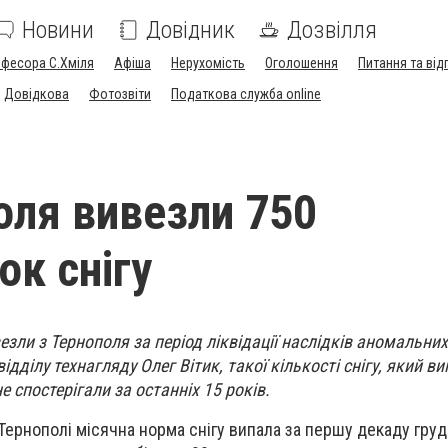
Новини
Довідник
Дозвілля
офесора С.Хміля
Афіша
Нерухомість
Оголошення
Питання та від
Довідкова
Фотозвіти
Податкова служба online
оля вивезли 750
ок снігу
езли з Тернополя за період ліквідації наслідків аномальних
дділу технагляду Олег Вітик, такої кількості снігу, який ви
е спостерігали за останніх 15 років.
Тернополі місячна норма снігу випала за першу декаду грудн