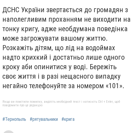
ДСНС України звертається до громадян з
наполегливим проханням не виходити на
тонку кригу, адже необдумана поведінка
може загрожувати вашому життю.
Розкажіть дітям, що лід на водоймах
надто крихкий і достатньо лише одного
кроку аби опинитися у воді. Бережіть
своє життя і в разі нещасного випадку
негайно телефонуйте за номером «101».
Якщо ви помітили помилку, виділіть необхідний текст і натисніть Ctrl + Enter, щоб
повідомити про це редакцію
#Тернопыль
#рятувальники
#крига