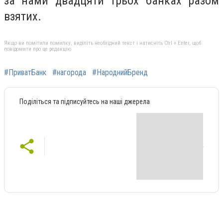
за нами двадцяти трьох банках разом
взятих.
Якщо ви помітили помилку, виділіть необхідний текст і натисніть Ctrl + Enter, щоб
повідомити про це редакцію
#ПриватБанк
#нагорода
#НароднийБренд
Поділіться та підписуйтесь на наші джерела