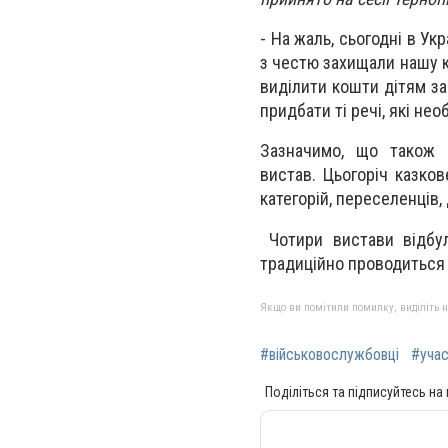
- На жаль, сьогодні в Укр
з честю захищали нашу кр
виділити кошти дітям заг
придбати ті речі, які необ
Зазначимо, що також н
вистав. Цьогоріч казко
категорій, переселенців,
Чотири вистави відбул
традиційно проводиться 
Якщо ви помітили помилку, виділіть нео
#військовослужбовці
#уча
Поділіться та підписуйтесь на