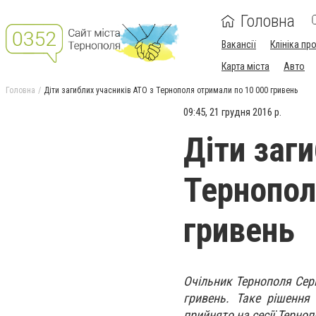
Головна
Вакансії
Клініка пр
Карта міста
Авто
Головна
Діти загиблих учасників АТО з Тернополя отримали по 10 000 гривень
09:45, 21 грудня 2016 р.
Діти заг
Тернопол
гривень
Очільник Тернополя Серг
гривень. Таке рішення
прийнято на сесії Терноп