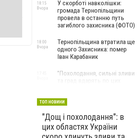
У скорботі навколішки:
18:15
Вчора
громада Тернопільщини
провела в останню путь
загиблого захисника (ФОТО)
Тернопільщина втратила ще
18:00
Вчора
одного Захисника: помер
Іван Карабаник
"Похолодання, сильні зливи
17:45
Вчора
та град вдарять по цих
областях України": у регіон
ввірветься потужна гроза
та шквальний вітер
ТОП НОВИНИ
"Дощ і похолодання": в
цих областях України
скоро хлинуть зливи та