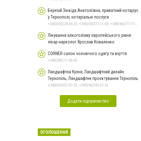
Березій Зінаїда Анатоліївна, приватний нотаріус
у Тернополі, нотаріальні послуги
+38(0352)28-34-20, +380(50)377-11-69, +380(96)377-11-69
Лікування алкоголізму європейського рівня:
лікар-нарколог Ярослав Коваленко
CORNER салон чоловічого одягу та взуття
+380(98)211-06-50
Ландшафтна Кузня, Ландшафтний дизайн
Тернопіль, Ландшафтне проєктування Тернопіль
+380(63)057-07-55, +380(96)345-57-52
Додати підприємство
ОГОЛОШЕННЯ