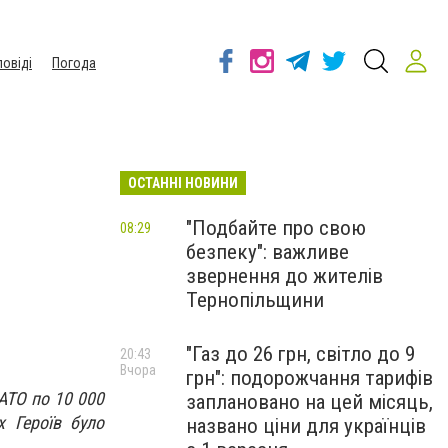
повіді
Погода
ОСТАННІ НОВИНИ
"Подбайте про свою
08:29
безпеку": важливе
звернення до жителів
Тернопільщини
"Газ до 26 грн, світло до 9
20:43
Вчора
грн": подорожчання тарифів
АТО по 10 000
заплановано на цей місяць,
х Героїв було
названо ціни для українців