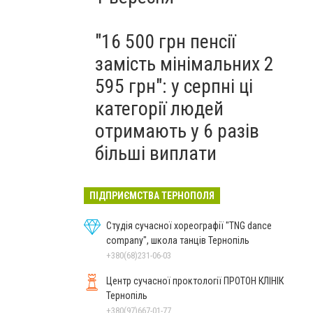
"16 500 грн пенсії
замість мінімальних 2
595 грн": у серпні ці
категорії людей
отримають у 6 разів
більші виплати
ПІДПРИЄМСТВА ТЕРНОПОЛЯ
Студія сучасної хореографії "TNG dance
company", школа танців Тернопіль
+380(68)231-06-03
Центр сучасної проктології ПРОТОН КЛІНІК
Тернопіль
+380(97)667-01-77