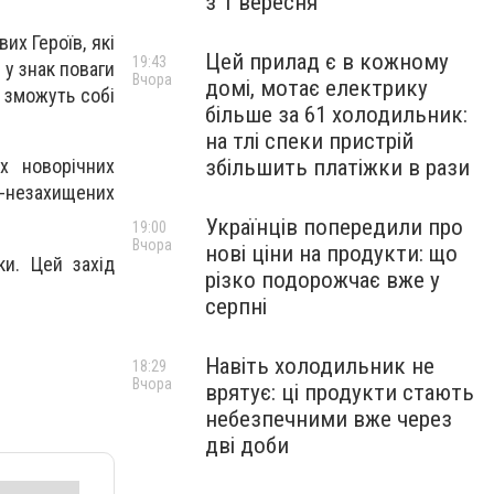
з 1 вересня
их Героїв, які
Цей прилад є в кожному
19:43
 у знак поваги
Вчора
домі, мотає електрику
и зможуть собі
більше за 61 холодильник:
на тлі спеки пристрій
збільшить платіжки в рази
х новорічних
о-незахищених
Українців попередили про
19:00
Вчора
нові ціни на продукти: що
ки. Цей захід
різко подорожчає вже у
серпні
Навіть холодильник не
18:29
Вчора
врятує: ці продукти стають
небезпечними вже через
дві доби