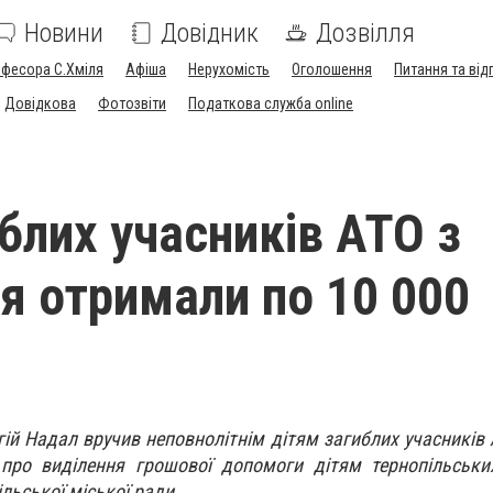
Новини
Довідник
Дозвілля
офесора С.Хміля
Афіша
Нерухомість
Оголошення
Питання та від
Довідкова
Фотозвіти
Податкова служба online
иблих учасників АТО з
я отримали по 10 000
ій Надал вручив неповнолітнім дітям загиблих учасників 
 про виділення грошової допомоги дітям тернопільськи
ільської міської ради.