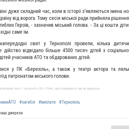
аїні дуже складний час, коли в історії з’являються імена нов
аїну від ворога. Тому сесія міської ради прийняла рішення
иблих Героїв, - зазначив міський голова. - За ці кошти діт
хідні саме їм.
апередодні свят у Тернополі провели, кілька дитячи
ве дійство відвідало більше 4500 тисяч дітей з соціальн
 дітей учасників АТО та обдарованих дітей.
ися у ПК «Березіль», а також у театрі актора та ляль
під патронатом міського голови.
бхідний текст і натисніть Ctrl + Enter, щоб повідомити про це редакцію
сникиАТО
#загиблі
#виплати
#Тернопіль
 наші джерела