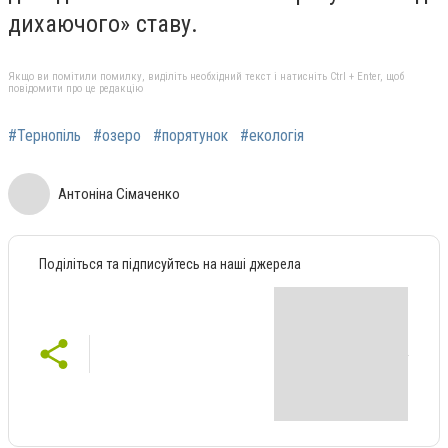
дихаючого» ставу.
Якщо ви помітили помилку, виділіть необхідний текст і натисніть Ctrl + Enter, щоб
повідомити про це редакцію
#Тернопіль
#озеро
#порятунок
#екологія
Антоніна Сімаченко
Поділіться та підписуйтесь на наші джерела