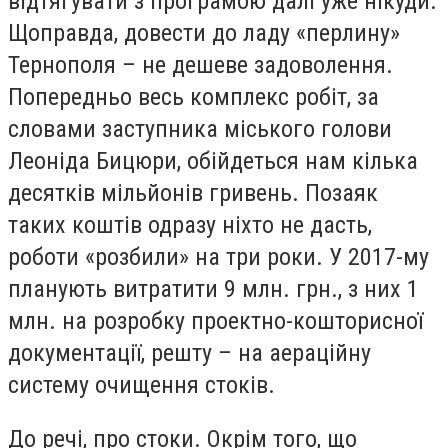
відтягувати з програмою далі уже нікуди.
Щоправда, довести до ладу «перлину»
Тернополя – не дешеве задоволення.
Попередньо весь комплекс робіт, за
словами заступника міського голови
Леоніда Бицюри, обійдеться нам кілька
десятків мільйонів гривень. Позаяк
таких коштів одразу ніхто не дасть,
роботи «розбили» на три роки. У 2017-му
планують витратити 9 млн. грн., з них 1
млн. на розробку проектно-кошторисної
документації, решту – на аераційну
систему очищення стоків.
До речі, про стоки. Окрім того, що