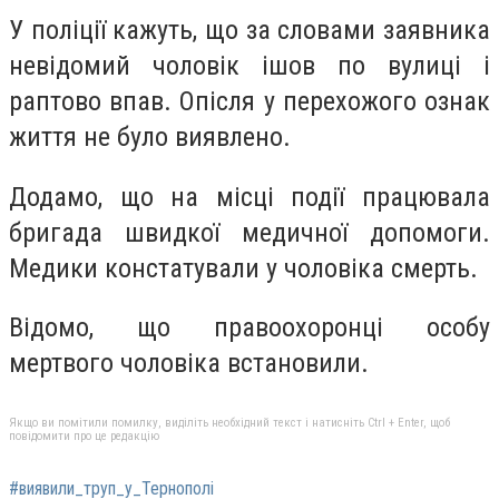
У поліції кажуть, що за словами заявника
невідомий чоловік ішов по вулиці і
раптово впав. Опісля у перехожого ознак
життя не було виявлено.
Додамо, що на місці події працювала
бригада швидкої медичної допомоги.
Медики констатували у чоловіка смерть.
Відомо, що правоохоронці особу
мертвого чоловіка встановили.
Якщо ви помітили помилку, виділіть необхідний текст і натисніть Ctrl + Enter, щоб
повідомити про це редакцію
#виявили_труп_у_Тернополі