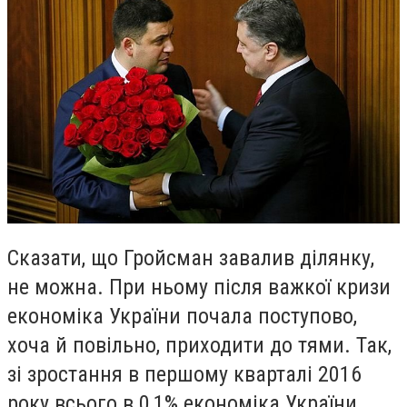
Сказати, що Гройсман завалив ділянку,
не можна. При ньому після важкої кризи
економіка України почала поступово,
хоча й повільно, приходити до тями. Так,
зі зростання в першому кварталі 2016
року всього в 0,1% економіка України