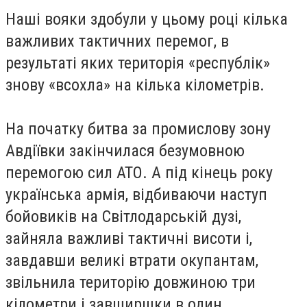
Наші вояки здобули у цьому році кілька
важливих тактичних перемог, в
результаті яких територія «республік»
знову «всохла» на кілька кілометрів.
На початку битва за промислову зону
Авдіївки закінчилася безумовною
перемогою сил АТО. А під кінець року
українська армія, відбиваючи наступ
бойовиків на Світлодарській дузі,
зайняла важливі тактичні висоти і,
завдавши великі втрати окупантам,
звільнила територію довжиною три
кілометри і завширшки в один.