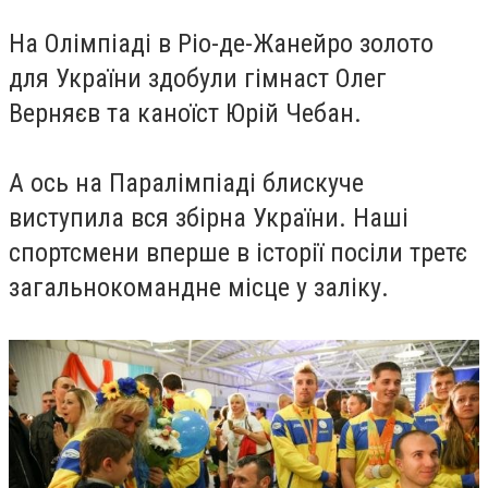
На Олімпіаді в Ріо-де-Жанейро золото
для України здобули гімнаст Олег
Верняєв та каноїст Юрій Чебан.
А ось на Паралімпіаді блискуче
виступила вся збірна України. Наші
спортсмени вперше в історії посіли третє
загальнокомандне місце у заліку.