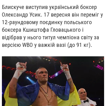
Блискуче виступив український боксер
Олександр Усик. 17 вересня він переміг у
12-раундовому поєдинку польського
боксера Кшиштофа Гловацького і
відібрав у нього титул чемпіона світу за
версією WBO у важкій вазі (до 91 кг).