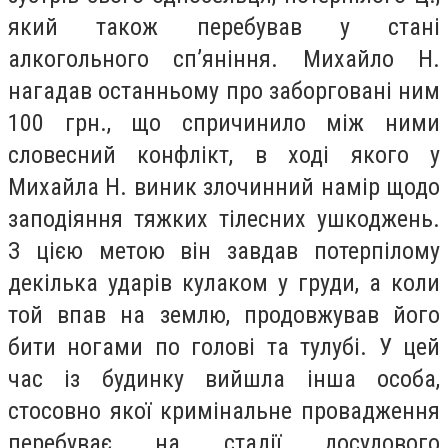
який також перебував у стані
алкогольного сп’яніння. Михайло Н.
нагадав останньому про заборговані ним
100 грн., що спричинило між ними
словесний конфлікт, в ході якого у
Михайла Н. виник злочинний намір щодо
заподіяння тяжких тілесних ушкоджень.
З цією метою він завдав потерпілому
декілька ударів кулаком у груди, а коли
той впав на землю, продовжував його
бити ногами по голові та тулубі. У цей
час із будинку вийшла інша особа,
стосовно якої кримінальне провадження
перебуває на стадії досудового