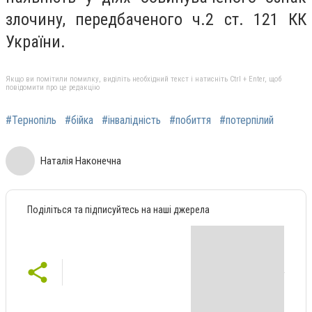
злочину, передбаченого ч.2 ст. 121 КК
України.
Якщо ви помітили помилку, виділіть необхідний текст і натисніть Ctrl + Enter, щоб
повідомити про це редакцію
#Тернопіль
#бійка
#інвалідність
#побиття
#потерпілий
Наталія Наконечна
Поділіться та підписуйтесь на наші джерела