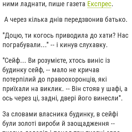
ними ладнати, пише газета
Експрес
.
А через кiлька днiв передзвонив батько.
"Доцю, ти когось приводила до хати? Нас
пограбували..." -- i кинув слухавку.
"Сейф... Ви розумiєте, хтось винiс iз
будинку сейф, -- мало не кричав
потерпiлий до правоохоронцiв, якi
приїхали на виклик. -- Вiн стояв у шафi, а
ось через цi, заднi, дверi його винесли".
За словами власника будинку, в сейфi
були золотi вироби й заощадження --