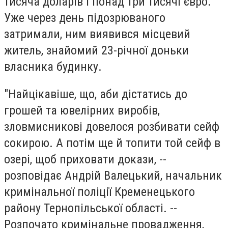
тисяча доларiв i понад три тисячi євро.
Уже через день пiдозрюваного
затримали, ним виявився мiсцевий
житель, знайомий 23-рiчної доньки
власника будинку.
"Найцiкавiше, що, аби дiстатись до
грошей та ювелiрних виробiв,
зловмисниковi довелося розбивати сейф
сокирою. А потiм ще й топити той сейф в
озерi, щоб приховати докази, --
розповiдає Андрiй Валецький, начальник
кримiнальної полiцiї Кременецького
району Тернопiльської областi. --
Розпочато кримiнальне провадження,