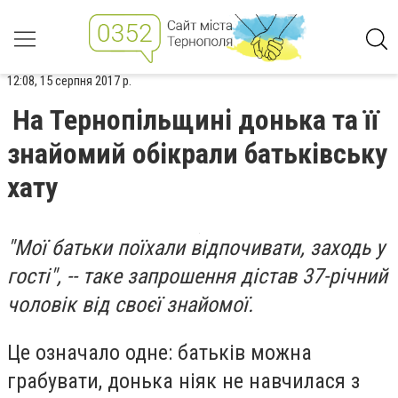
12:08, 15 серпня 2017 р.
На Тернопільщині донька та її
знайомий обікрали батьківську
хату
"Мої батьки поїхали вiдпочивати, заходь у
гостi", -- таке запрошення дiстав 37-рiчний
чоловiк вiд своєї знайомої.
Це означало одне: батькiв можна
грабувати, донька нiяк не навчилася з