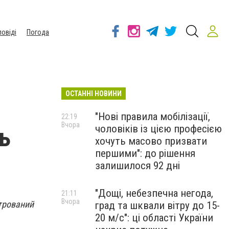
повіді
Погода
ОСТАННІ НОВИНИ
"Нові правила мобілізації,
22:19
Вчора
чоловіків із цією професією
ь
хочуть масово призвати
першими": до рішення
залишилося 92 дні
"Дощі, небезпечна негода,
21:11
Вчора
стрований
град та шквали вітру до 15-
20 м/с": ці області України