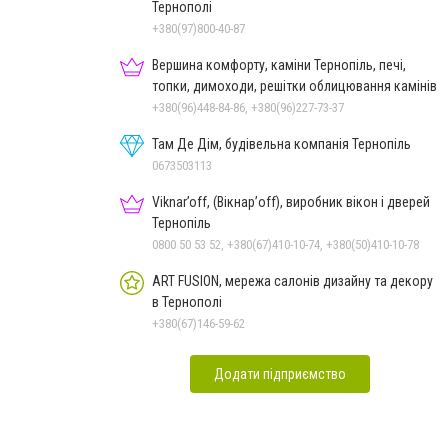
Тернополі
+380(97)800-40-87
Вершина комфорту, каміни Тернопіль, печі,
топки, димоходи, решітки облицювання камінів
+380(96)448-84-86, +380(96)227-73-37
Там Де Дім, будівельна компанія Тернопіль
0673503113
Viknar’off, (Вікнар’off), виробник вікон і дверей
Тернопіль
0800 50 53 52, +380(67)410-10-74, +380(50)410-10-78
ART FUSION, мережа салонів дизайну та декору
в Тернополі
+380(67)146-59-62
Додати підприємство