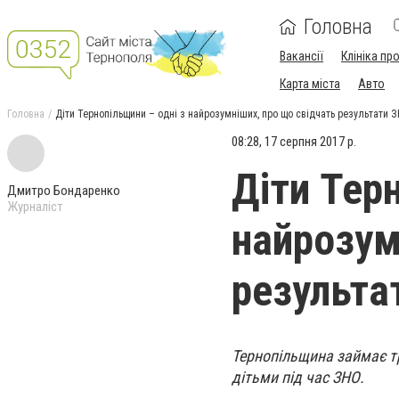
Головна
Вакансії
Клініка пр
Карта міста
Авто
Головна
Діти Тернопільщини – одні з найрозумніших, про що свідчать результати 
08:28, 17 серпня 2017 р.
Діти Тер
Дмитро Бондаренко
Журналіст
найрозум
результа
Тернопільщина займає тр
дітьми під час ЗНО.