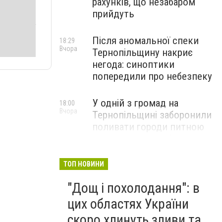
рахунків, що незабаром
прийдуть
Після аномальної спеки
18:29
Вчора
Тернопільщину накриє
негода: синоптики
попередили про небезпеку
У одній з громад на
18:00
Вчора
Тернопільщині заборонили
поливати городи питною
водою: порушників
перевірятимуть
ТОП НОВИНИ
Міг вибухнути будь-якої
17:45
"Дощ і похолодання": в
Вчора
миті: на Тернопільщині
знешкодили боєприпас
цих областях України
скоро хлинуть зливи та