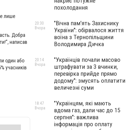
накриє потужне
похолодання
не лише
"Вічна пам'ять Захиснику
20:30
Вчора
України": обірвалося життя
асть. Добра
воїна з Тернопільщини
ти!", написав
Володимира Дичка
"Українців почали масово
ли один або
20:14
Вчора
штрафувати за 3 вчинки,
5% учасників
перевірка прийде прямо
додому": змусять оплатити
величезні суми
"Українцям, які мають
18:47
Вчора
вдома газ, дали час до 15
серпня": важлива
інформація про оплату