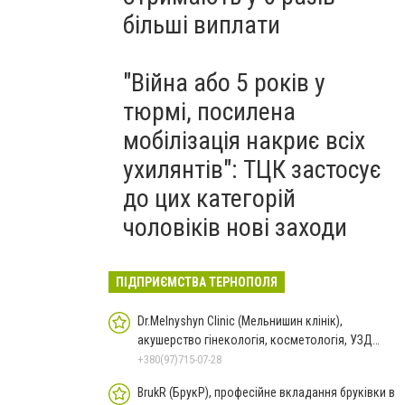
більші виплати
"Війна або 5 років у
тюрмі, посилена
мобілізація накриє всіх
ухилянтів": ТЦК застосує
до цих категорій
чоловіків нові заходи
ПІДПРИЄМСТВА ТЕРНОПОЛЯ
Dr.Melnyshyn Clinic (Мельнишин клінік),
акушерство гінекологія, косметологія, УЗД
Теребовля
+380(97)715-07-28
BrukR (БрукР), професійне вкладання бруківки в