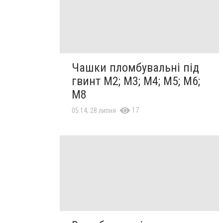
Чашки пломбувальні під
гвинт М2; М3; М4; М5; М6;
М8
17
05:14, 28 липня