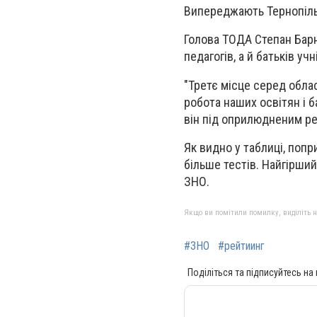
Випереджають Тернопільщ
Голова ТОДА Степан Барна
педагогів, а й батьків учн
"Третє місце серед обла
робота наших освітян і б
він під оприлюдненим р
Як видно у таблиці, поп
більше тестів. Найгірший
ЗНО.
Якщо ви помітили помилку, виділіть нео
#ЗНО
#рейтиинг
Поділіться та підписуйтесь на