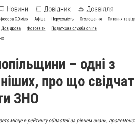
Новини
Довідник
Дозвілля
офесора С.Хміля
Афіша
Нерухомість
Оголошення
Питання та від
Довідкова
Фотозвіти
Податкова служба online
ЗНО
нопільщини – одні з
ніших, про що свідчат
ти ЗНО
етє місце в рейтингу областей за рівнем знань, продемон