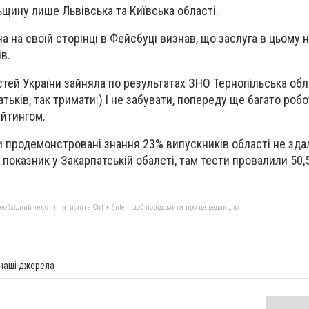
ину лише Львівська та Київська області.
 на своїй сторінці в Фейсбуці визнав, що заслуга в цьому 
ів.
стей України зайняла по результатах ЗНО Тернопільська обл
атьків, так тримати:) І не забувати, попереду ще багато робо
ейтингом.
ри продемонстровані знання 23% випускників області не зда
 показник у Закарпатській обалсті, там тести провалили 50,
бхідний текст і натисніть Ctrl + Enter, щоб повідомити про це редакцію
 наші джерела