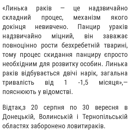
«Линька раків — це надзвичайно
складний процес, механізм якого
докінця невивчено. Панцир ураків
надзвичайно міцний, він заважає
повноцінно рости безхребетній тварині,
тому процес скидання панциру єпросто
необхідним для розвитку особин. Линька
раків відбувається двічі нарік, загальна
тривалість від 1 -1,5 місяця»,—
пояснюють у відомстві.
Відтак,з 20 серпня по 30 вересня в
Донецькій, Волинській і Тернопільській
областях заборонено ловитираків.