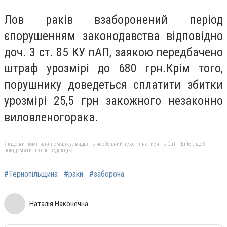
Лов раків взаборонений період
єпорушенням законодавства відповідно
доч. 3 ст. 85 КУ пАП, заякою передбачено
штраф урозмірі до 680 грн.Крім того,
порушнику доведеться сплатити збитки
урозмірі 25,5 грн закожного незаконно
виловленогорака.
Якщо ви помітили помилку, виділіть необхідний текст і натисніть Ctrl + Enter, щоб
повідомити про це редакцію
#Тернопільщина
#раки
#заборона
Наталія Наконечна