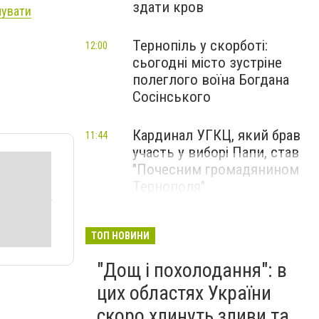
здати кров
мувати
Тернопіль у скорботі:
12:00
сьогодні місто зустріне
полеглого воїна Богдана
Сосінського
Кардинал УГКЦ, який брав
11:44
участь у виборі Папи, став
"Почесним громадянином
Тернополя"
ТОП НОВИНИ
"Дощ і похолодання": в
цих областях України
скоро хлинуть зливи та