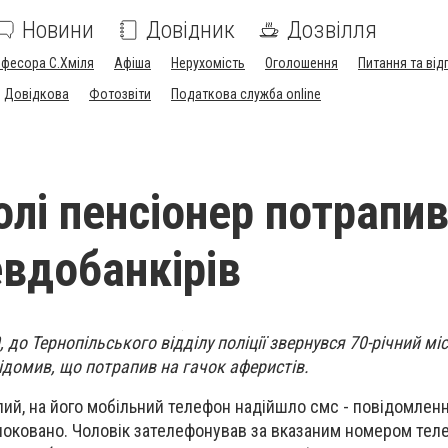
Новини
Довідник
Дозвілля
офесора С.Хміля
Афіша
Нерухомість
Оголошення
Питання та від
Довідкова
Фотозвіти
Податкова служба online
олі пенсіонер потрапив
евдобанкірів
, до Тернопільського відділу поліції звернувся 70-річний мі
домив, що потрапив на гачок аферистів.
лий, на його мобільний телефон надійшло смс - повідомленн
локовано. Чоловік зателефонував за вказаним номером тел