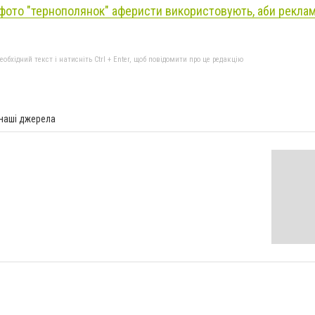
 фото "тернополянок" аферисти використовують, аби рекла
бхідний текст і натисніть Ctrl + Enter, щоб повідомити про це редакцію
 наші джерела