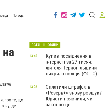
повіді
Погода
ОСТАННІ НОВИНИ
 на
Купив посвідчення в
13:45
інтернеті за 27 тисяч:
жителя Тернопільщини
викрила поліція (ФОТО)
сцевий
Сплатили штраф, а в
13:28
«Резерв+» знову розшук?
Юристи пояснили, чи
я, про те, що
законно це
ефону, де