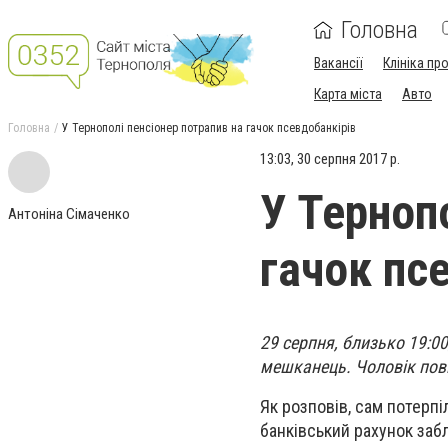
Головна
Вакансії
Клініка пр
Карта міста
Авто
Головна
У Тернополі пенсіонер потрапив на гачок псевдобанкірів
13:03, 30 серпня 2017 р.
У Терноп
Антоніна Сімаченко
гачок пс
29 серпня, близько 19:00
мешканець. Чоловік пові
Як розповів, сам потерпі
банківський рахунок заб