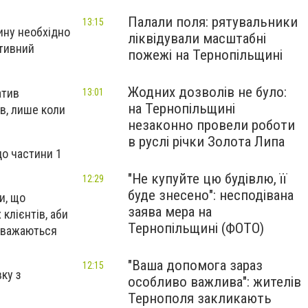
Палали поля: рятувальники
13:15
ину необхідно
ліквідували масштабні
ктивний
пожежі на Тернопільщині
Жодних дозволів не було:
атив
13:01
на Тернопільщині
ів, лише коли
незаконно провели роботи
в руслі річки Золота Липа
до частини 1
"Не купуйте цю будівлю, її
12:29
буде знесено": несподівана
и, що
заява мера на
 клієнтів, аби
Тернопільщині (ФОТО)
 вважаються
"Ваша допомога зараз
12:15
ку з
особливо важлива": жителів
Тернополя закликають