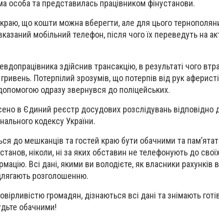
ма особа та представилась працівником фінустанови.
краю, що кошти можна вберегти, але для цього тернополян
вказаний мобільний телефон, після чого їх переведуть на а
евдопрацівника здійснив трансакцію, в результаті чого втр
гривень. Потерпілий зрозумів, що потерпів від рук аферист
допомогою одразу звернувся до поліцейських.
сено в Єдиний реєстр досудових розслідувань відповідно 
нального кодексу України.
ся до мешканців та гостей краю бути обачними та пам’ятат
станов, ніколи, ні за яких обставин не телефонують до своїх
рмацію. Всі дані, якими ви володієте, як власники рахунків
ідлягають розголошенню.
вірливістю громадян, дізнаються всі дані та знімають готів
удьте обачними!