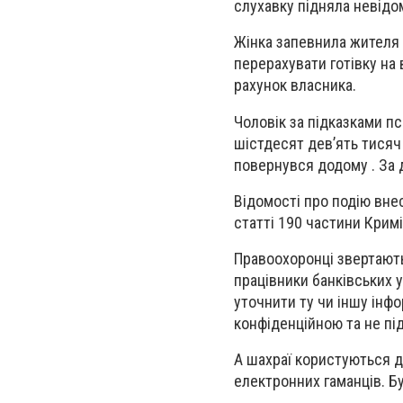
слухавку підняла невідо
Жінка запевнила жителя 
перерахувати готівку на 
рахунок власника.
Чоловік за підказками пс
шістдесят дев’ять тисяч 
повернувся додому . За 
Відомості про подію вне
статті 190 частини Кримі
Правоохоронці звертають
працівники банківських у
уточнити ту чи іншу інфо
конфіденційною та не п
А шахраї користуються до
електронних гаманців. Б