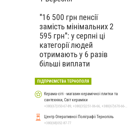
"16 500 грн пенсії
замість мінімальних 2
595 грн": у серпні ці
категорії людей
отримають у 6 разів
більші виплати
ПІДПРИЄМСТВА ТЕРНОПОЛЯ
Керама-сіті - магазин керамічної плитки та
сантехніки, Світ кераміки
+380(67)350-67-89, +380(35)251-06-66, +380(67)670-66-60
Центр Оперативної Поліграфії Тернопіль
+380(68)052-87-77