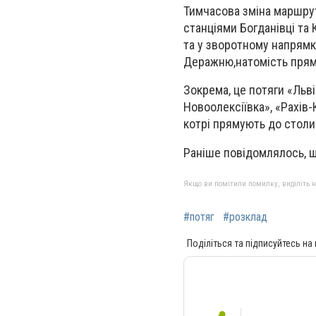
Тимчасова зміна маршруту
станціями Богданівці та 
та у зворотному напрямк
Деражню,натомість пряму
Зокрема, це потяги «Льві
Новоолексіївка», «Рахів-
котрі прямують до столи
Раніше повідомлялось, щ
Якщо ви помітили помилку, виділіть нео
#потяг
#розклад
Поділіться та підписуйтесь на