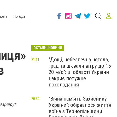
повіді
Погода
ОСТАННІ НОВИНИ
ниця»
"Дощі, небезпечна негода,
21:11
град та шквали вітру до 15-
в
20 м/с": ці області України
накриє потужне
похолодання
"Вічна пам'ять Захиснику
20:30
 маршрут
України": обірвалося життя
воїна з Тернопільщини