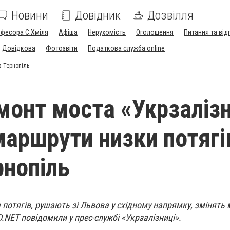
Новини
Довідник
Дозвілля
офесора С.Хміля
Афіша
Нерухомість
Оголошення
Питання та від
Довідкова
Фотозвіти
Податкова служба online
з Тернопіль
монт моста «Укрзаліз
маршрути низки потягі
рнопіль
а потягів, рушають зі Львова у східному напрямку, змінять
D.NET повідомили у прес-службі «Укрзалізниці».