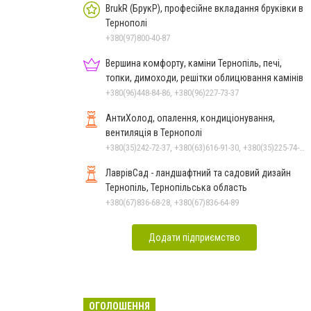
BrukR (БрукР), професійне вкладання бруківки в
Тернополі
+380(97)800-40-87
Вершина комфорту, каміни Тернопіль, печі,
топки, димоходи, решітки облицювання камінів
+380(96)448-84-86, +380(96)227-73-37
АнтиХолод, опалення, кондиціонування,
вентиляція в Тернополі
+380(35)242-72-37, +380(63)616-91-30, +380(35)225-74-78
ЛаврівСад - ландшафтний та садовий дизайн
Тернопіль, Тернопільська область
+380(67)836-68-28, +380(67)836-64-89
Додати підприємство
ОГОЛОШЕННЯ