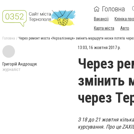
Головна
Вакансії
Клініка пр
Карта міста
Авто
Головна
Через ремонт моста «Укрзалізниця» змінить маршрути низки потягів чере
13:03, 16 жовтня 2017 р.
Через ре
Григорій Андрощук
журналіст
змінить 
через Те
З 18 до 21 жовтня кільк
курсування. Про це ZAXI