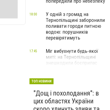
попередили про небезпеку
У одній з громад на
18:00
Тернопільщині заборонили
поливати городи питною
водою: порушників
перевірятимуть
Міг вибухнути будь-якої
17:45
миті: на Тернопільщині
знешкодили боєприпас
Стали відомі подробиці
17:30
моторошної ДТП на
ТОП НОВИНИ
Тернопільщині: серед
"Дощ і похолодання": в
постраждалих - дитина
(ФОТО)
цих областях України
скоро хлинуть зливи та