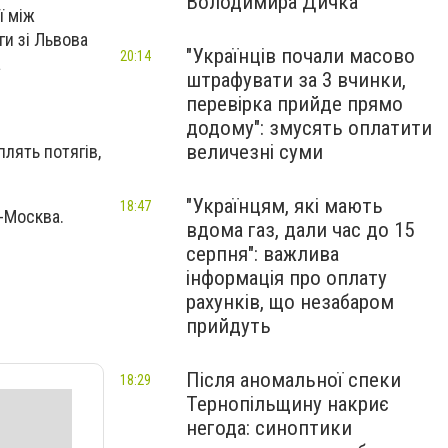
Володимира Дичка
ї між
ги зі Львова
"Українців почали масово
20:14
а
штрафувати за 3 вчинки,
перевірка прийде прямо
додому": змусять оплатити
величезні суми
плять потягів,
"Українцям, які мають
18:47
-Москва.
вдома газ, дали час до 15
серпня": важлива
інформація про оплату
рахунків, що незабаром
прийдуть
Після аномальної спеки
18:29
Тернопільщину накриє
негода: синоптики