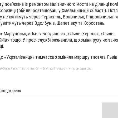
 пов’язана із ремонтом залізничного моста на ділянці колі
Коржівці (обидві розташовані у Хмельницькій області). Потя
у не їхатимуть через Тернопіль, Волочиськ, Підволочиськ т
ватимуть через Здолбунів, Шепетівку та Коростень.
в-Маріуполь», «Львів-Бердянськ», «Львів-Херсон», «Львів-
Київ» тощо. У прес-службі зазначили, що зміни руху не заче
ці.
о «Укрзалізниця» тимчасово змінила маршру тпотяга Львів
бхідний текст і натисніть Ctrl + Enter, щоб повідомити про це редакцію
 наші джерела