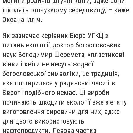
могили родичів штучні квіти, адже вони
шкодять оточуючому середовищу, – каже
Оксана Ілліч.
Як зазначає керівник Бюро УГКЦ з
питань екології, доктор богословських
наук Володимир Шеремета, «пластикові
вінки і квіти не несуть жодної
богословської символіки, це традиція,
яка поширилася у радянські часи і в
Європі подібного немає. Ці вироби
починають шкодити екології вже з етапу
виготовлення сировини для них, адже
для цього використовують
нафтопродукти. Левова частка